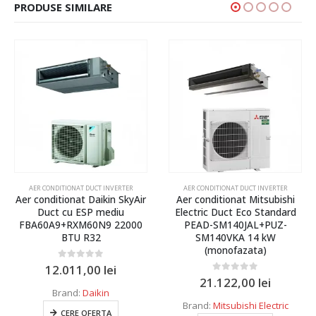
PRODUSE SIMILARE
AER CONDITIONAT DUCT INVERTER
AER CONDITIONAT DUCT INVERTER
Aer conditionat Daikin SkyAir
Aer conditionat Mitsubishi
Duct cu ESP mediu
Electric Duct Eco Standard
FBA60A9+RXM60N9 22000
PEAD-SM140JAL+PUZ-
BTU R32
SM140VKA 14 kW
(monofazata)
0
out of 5
12.011,00
lei
0
out of 5
21.122,00
lei
Brand:
Daikin
Brand:
Mitsubishi Electric
CERE OFERTA