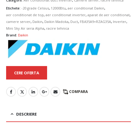
Categorii:
Aer conditionat duct inverter
,
Camere server, racire tehnica
Etichete:
-20 grade Celsius
,
12000Btu
,
aer conditionat Daikin
,
aer conditionat de top
,
aer conditionat inverter
,
aparat de aer conditionat
,
camere server
,
Daikin
,
Daikin Madoka
,
Duct
,
FBA35A9+RZAG35A
,
Inverter
,
Mini Sky Air seria Alpha
,
racire tehnica
Brand:
Daikin
CERE OFERTA
COMPARA
DESCRIERE