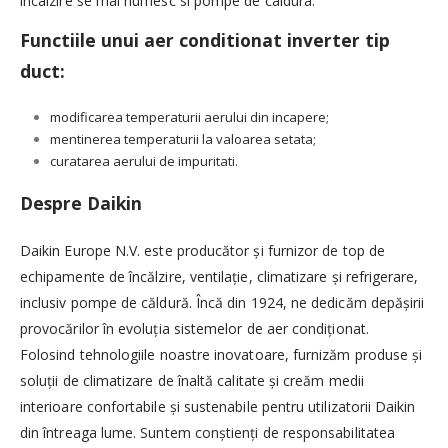
incalzire se mai numesc si pompe de caldura.
Functiile unui aer conditionat inverter tip
duct:
modificarea temperaturii aerului din incapere;
mentinerea temperaturii la valoarea setata;
curatarea aerului de impuritati.
Despre Daikin
​Daikin Europe N.V. este producător şi furnizor de top de
echipamente de încălzire, ventilaţie, climatizare şi refrigerare,
inclusiv pompe de căldură. Încă din 1924, ne dedicăm depăşirii
provocărilor în evoluţia sistemelor de aer condiţionat.
Folosind tehnologiile noastre inovatoare, furnizăm produse şi
soluţii de climatizare de înaltă calitate şi creăm medii
interioare confortabile şi sustenabile pentru utilizatorii Daikin
din întreaga lume. Suntem conştienţi de responsabilitatea