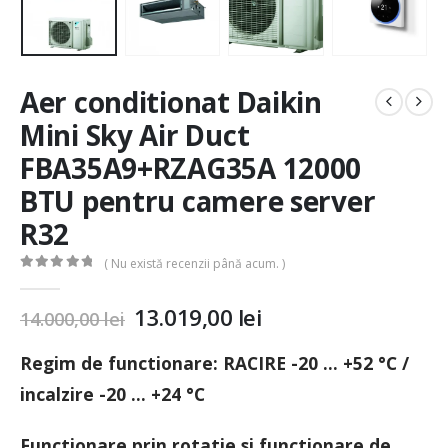
Aer conditionat Daikin
Mini Sky Air Duct
FBA35A9+RZAG35A 12000
BTU pentru camere server
R32
( Nu există recenzii până acum. )
0
out of 5
13.019,00
lei
14.000,00
lei
Regim de functionare:
RACIRE -20 … +52 °C
/
incalzire
-20 … +24 °C
Functionare prin rotatie si functionare de