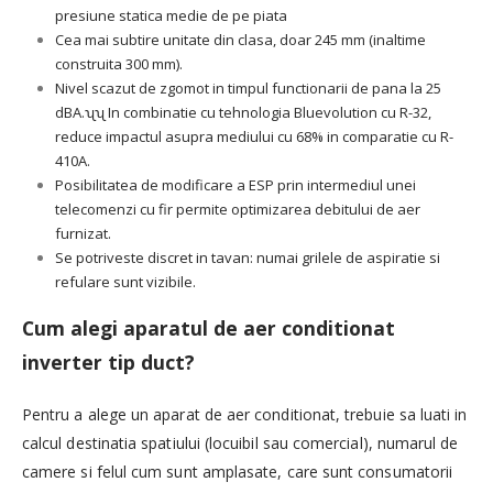
presiune statica medie de pe piata
Cea mai subtire unitate din clasa, doar 245 mm (inaltime
construita 300 mm).
Nivel scazut de zgomot in timpul functionarii de pana la 25
dBA.
ʯʯ In combinatie cu tehnologia Bluevolution cu R-32,
reduce impactul asupra mediului cu 68% in comparatie cu R-
410A.
Posibilitatea de modificare a ESP prin intermediul unei
telecomenzi cu fir permite optimizarea debitului de aer
furnizat.
Se potriveste discret in tavan: numai grilele de aspiratie si
refulare sunt vizibile.
Cum alegi aparatul de aer conditionat
inverter tip duct?
Pentru a alege un aparat de aer conditionat, trebuie sa luati in
calcul destinatia spatiului (locuibil sau comercial), numarul de
camere si felul cum sunt amplasate, care sunt consumatorii