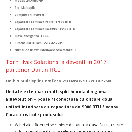
Model: 2MXM50N9
Tip: Multisplit
Compresor: Inverter
Capacitate nominala racire: 17060 BTU
Capacitate nominala incalzire: 19100 BTU
Clasa energetica: A+++
Dimensiuni UE mm: 550x765x285
Numar de unitati interioare conectabile: 2
Torn Hvac Solutions a devenit in 2017
partener Daikin HCE
Daikin Multisplit Comfora 2MXM50N9+2xFTXP25N
Unitate exterioara multi split hibrida din gama
Bluevolution – poate fi conectata cu oricare doua
unitati interioare cu capacitate de 9000 BTU fiecare.
Caracteristicile produsului
Valori ale eficientei sezoniere de pana la clasa A+++ in racire
si A++ in incalzire datorita celei mai recente tehnologii si