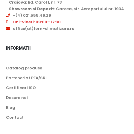
Craiova
: Bd. Carol I, nr. 73
Showroom si Depozit
: Carcea, str. Aeroportului nr. 193A
+(4) 021.555.49.29
Luni-vineri: 09:00– 17:30
office(at)torn-climatizare.ro
INFORMATII
Catalog produse
Parteneriat PFA/SRL
Certificari ISO
Despre noi
Blog
Contact