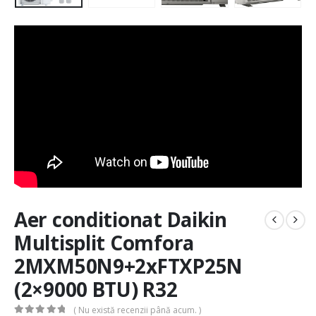
Aer conditionat Daikin
Multisplit Comfora
2MXM50N9+2xFTXP25N
(2×9000 BTU) R32
( Nu există recenzii până acum. )