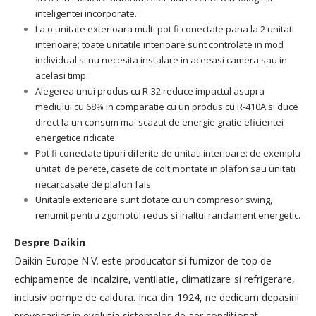
inteligentei incorporate.
La o unitate exterioara multi pot fi conectate pana la 2 unitati
interioare; toate unitatile interioare sunt controlate in mod
individual si nu necesita instalare in aceeasi camera sau in
acelasi timp.
Alegerea unui produs cu R-32 reduce impactul asupra
mediului cu 68% in comparatie cu un produs cu R-410A si duce
direct la un consum mai scazut de energie gratie eficientei
energetice ridicate.
Pot fi conectate tipuri diferite de unitati interioare: de exemplu
unitati de perete, casete de colt montate in plafon sau unitati
necarcasate de plafon fals.
Unitatile exterioare sunt dotate cu un compresor swing,
renumit pentru zgomotul redus si inaltul randament energetic.
Despre Daikin
​Daikin Europe N.V. este producator si furnizor de top de
echipamente de incalzire, ventilatie, climatizare si refrigerare,
inclusiv pompe de caldura. Inca din 1924, ne dedicam depasirii
provocarilor in evolutia sistemelor de aer conditionat.