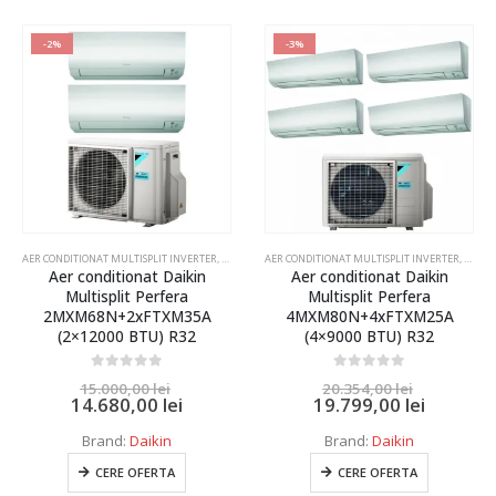
-2%
-3%
 UNITATI INTERNE
 CONDITIONAT MULTISPLIT MITSUBISHI SI DAIKIN 2 UNITATI INTERNE
AER CONDITIONAT MULTISPLIT INVERTER
,
AER CONDITIONAT MULTISPLIT MITSUBISHI SI DAIKIN 2 U
AER CONDITIONAT MULTISPLIT INVERTER
,
AER CO
Aer conditionat Daikin
Aer conditionat Daikin
Multisplit Perfera
Multisplit Perfera
2MXM68N+2xFTXM35A
4MXM80N+4xFTXM25A
(2×12000 BTU) R32
(4×9000 BTU) R32
0
out of 5
0
out of 5
15.000,00
lei
20.354,00
lei
14.680,00
lei
19.799,00
lei
Brand:
Daikin
Brand:
Daikin
CERE OFERTA
CERE OFERTA