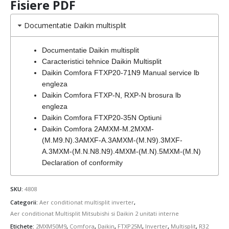
Fisiere PDF
Documentatie Daikin multisplit
Documentatie Daikin multisplit
Caracteristici tehnice Daikin Multisplit
Daikin Comfora FTXP20-71N9 Manual service lb
engleza
Daikin Comfora FTXP-N, RXP-N brosura lb
engleza
Daikin Comfora FTXP20-35N Optiuni
Daikin Comfora 2AMXM-M.2MXM-
(M.M9.N).3AMXF-A.3AMXM-(M.N9).3MXF-
A.3MXM-(M.N.N8.N9).4MXM-(M.N).5MXM-(M.N)
Declaration of conformity
SKU:
4808
Categorii:
Aer conditionat multisplit inverter
,
Aer conditionat Multisplit Mitsubishi si Daikin 2 unitati interne
Etichete:
2MXM50M9
,
Comfora
,
Daikin
,
FTXP25M
,
Inverter
,
Multisplit
,
R32