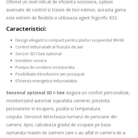
Oferind un nivel ridicat de eficienta sezoniera, optiuni
avansate de control si trasee de tevi extinse, aceasta gama
este extrem de flexibila si utilizeaza agent frigorific R32.
Caracteristici:
Design elegant si compact pentru plafon suspendat 90×90
Control imbunatatit al fluxului de aer
Senzor 3D I-See optional
Instalare usoara
Pompa de condens incorporata
Posibilitate introducere aer proaspat
Eficienta energetica imbunatatita
Senzorul optional 3D I-See
asigura un confort personalizat,
monitorizand automat suprafata camerei, prezenta
persoanelor in incapere, pozitia si temperatura
corpului. Senzorul detecteaza numarul de persoane din
camera. Apoi, calculeaza gradul de ocupare pe baza
numarului maxim de oameni care s-au aflat in camera de-a