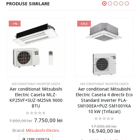
PRODUSE SIMILARE
-1%
SALE
AER CONDITIONAT INVERTER CASETA
AER CONDITIONAT INVERTER CASETA
Aer conditionat Mitsubishi
Aer conditionat Mitsubishi
Electric Caseta MLZ-
Electric Caseta 4 directii Eco
KP25VF+SUZ-M25VA 9000
Standard Inverter PLA-
BTU
SM100EA+PUZ-SM100YKA
10 kW (Trifazat)
0
out of 5
7.750,00
lei
7.800,00
lei
0
out of 5
17.000,00
lei
16.940,00
lei
Brand:
Mitsubishi Electric
CERE OFERTA