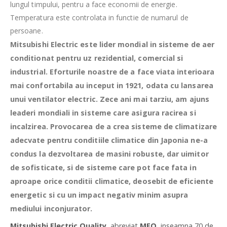
lungul timpului, pentru a face economii de energie.
Temperatura este controlata in functie de numarul de
persoane.
Mitsubishi Electric este lider mondial in sisteme de aer
conditionat pentru uz rezidential, comercial si
industrial. Eforturile noastre de a face viata interioara
mai confortabila au inceput in 1921, odata cu lansarea
unui ventilator electric. Zece ani mai tarziu, am ajuns
leaderi mondiali in sisteme care asigura racirea si
incalzirea. Provocarea de a crea sisteme de climatizare
adecvate pentru conditiile climatice din Japonia ne-a
condus la dezvoltarea de masini robuste, dar uimitor
de sofisticate, si de sisteme care pot face fata in
aproape orice conditii climatice, deosebit de eficiente
energetic si cu un impact negativ minim asupra
mediului inconjurator.
Mitsubishi Electric Quality
, abreviat
MEQ
, inseamna 70 de