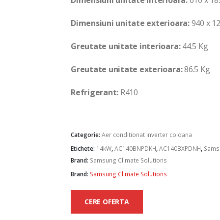
Dimensiuni unitate exterioara:
940 x 1
Greutate unitate interioara:
44.5 Kg
Greutate unitate exterioara:
86.5 Kg
Refrigerant:
R410
Categorie:
Aer conditionat inverter coloana
Etichete:
14kW
,
AC140BNPDKH
,
AC140BXPDNH
,
Sams
Brand:
Samsung Climate Solutions
Brand:
Samsung Climate Solutions
CERE OFERTA