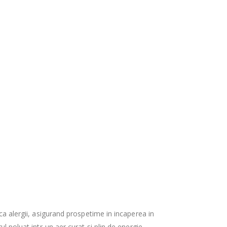
ca alergii, asigurand prospetime in incaperea in
l poluat intr-un aer curat si plin de energie.