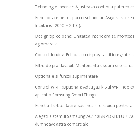
Tehnologie Inverter: Ajusteaza continuu puterea co
Funcționare pe tot parcursul anului: Asigura racire ex
Incalzire: -20°C ~ 24°C).
Design tip coloana: Unitatea interioara se monteaza 
aglomerate.
Control Intuitiv: Echipat cu display tactil integrat s
Filtru de praf lavabil: Mentenanta usoara si o calita
Optionale si functii suplimentare
Control Wi-Fi (Optional): Adaugati kit-ul Wi-Fi (d
aplicatia Samsung SmartThings.
Functia Turbo: Racire sau incalzire rapida pentru a
Alegeti sistemul Samsung AC140BNPDKH/EU + AC140BX
dumneavoastra comerciale!