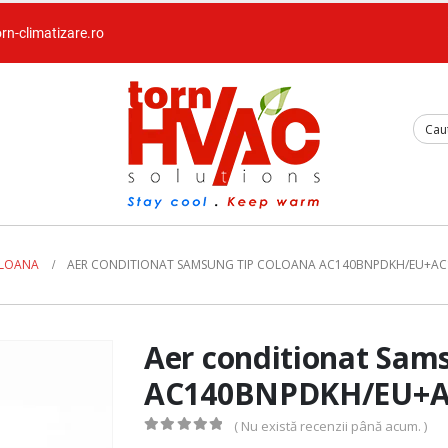
orn-climatizare.ro
OLOANA
AER CONDITIONAT SAMSUNG TIP COLOANA AC140BNPDKH/EU+A
Aer conditionat Sam
AC140BNPDKH/EU+
( Nu există recenzii până acum. )
0
out of 5