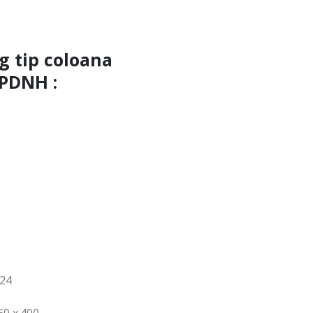
g tip coloana
PDNH :
24
50 x 400