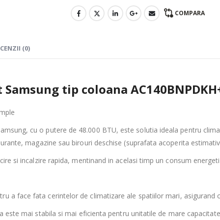
COMPARA
CENZII (0)
at Samsung tip coloana AC140BNPD
ample
amsung, cu o putere de 48.000 BTU, este solutia ideala pentru climati
staurante, magazine sau birouri deschise (suprafata acoperita estimati
acire si incalzire rapida, mentinand in acelasi timp un consum energet
u a face fata cerintelor de climatizare ale spatiilor mari, asigurand
ata este mai stabila si mai eficienta pentru unitatile de mare capacit