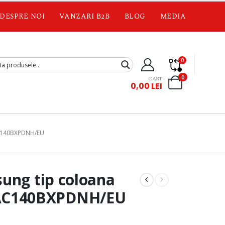
DESPRE NOI
VANZARI B2B
BLOG
MEDIA
0
0
CART
0,00
LEI
C140BXPDNH/EU
sung tip coloana
AC140BXPDNH/EU