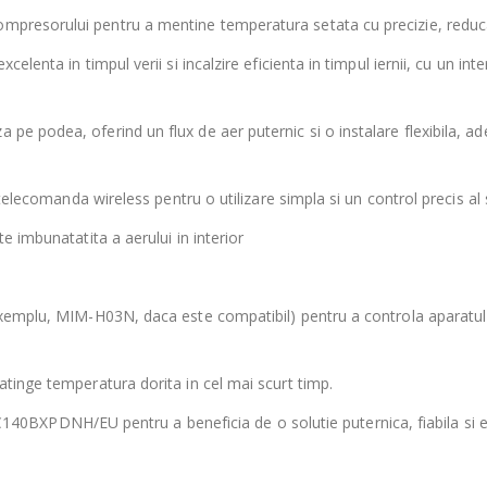
mpresorului pentru a mentine temperatura setata cu precizie, reduca
celenta in timpul verii si incalzire eficienta in timpul iernii, cu un in
pe podea, oferind un flux de aer puternic si o instalare flexibila, ad
i telecomanda wireless pentru o utilizare simpla si un control precis al s
te imbunatatita a aerului in interior
e exemplu, MIM-H03N, daca este compatibil) pentru a controla aparatul
 atinge temperatura dorita in cel mai scurt timp.
PDNH/EU pentru a beneficia de o solutie puternica, fiabila si efici