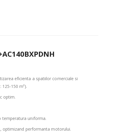
KH+AC140BXPDNH
zarea eficienta a spatiilor comerciale si
v: 125-150 m²).
ic optim.
 o temperatura uniforma.
ate, optimizand performanta motorului.