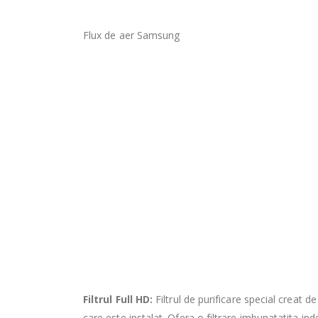
Flux de aer Samsung
Filtrul Full HD:
Filtrul de purificare special creat
care este instalat. Ofera o filtrare imbunatatita in