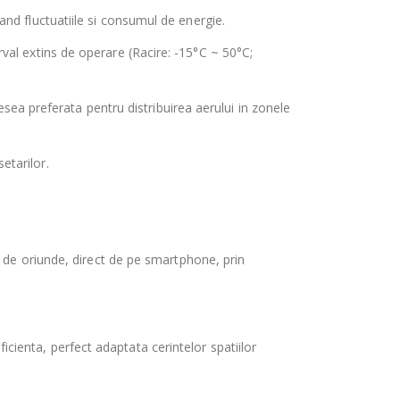
nd fluctuatiile si consumul de energie.
terval extins de operare (Racire: -15°C ~ 50°C;
esea preferata pentru distribuirea aerului in zonele
etarilor.
 de oriunde, direct de pe smartphone, prin
enta, perfect adaptata cerintelor spatiilor