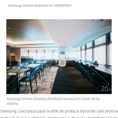
Samsung Climate Solutions AC140BNPDKH
Samsung Climate Solutions distribuire aerului prin sistem de tip
coloana
 de Samsung colecteaza pana la 60% din praful si bacteriile care provoa
departand chiar si particulele microscopice de praf si transformand aeru