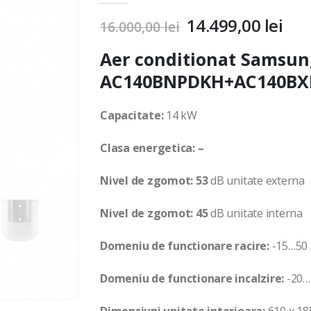
14.499,00
lei
16.000,00
lei
Aer conditionat Samsun
AC140BNPDKH+AC140BX
Capacitate:
14 kW
Clasa energetica: –
Nivel de zgomot: 53
dB unitate externa
Nivel de zgomot: 45
dB unitate interna
Domeniu de functionare racire:
-15…50
Domeniu de functionare incalzire:
-20…
Dimensiuni unitate interioara:
610 x 18