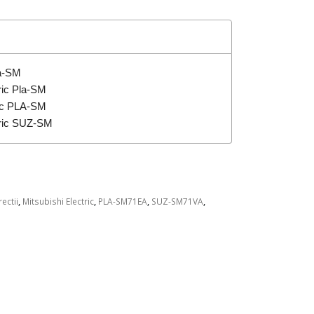
la-SM
tric Pla-SM
ric PLA-SM
ctric SUZ-SM
ectii
,
Mitsubishi Electric
,
PLA-SM71EA
,
SUZ-SM71VA
,