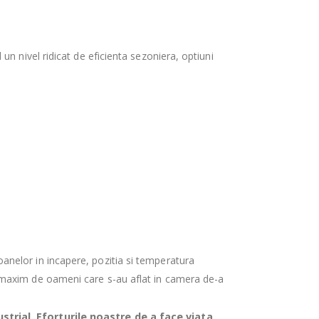
un nivel ridicat de eficienta sezoniera, optiuni
nelor in incapere, pozitia si temperatura
 maxim de oameni care s-au aflat in camera de-a
strial. Eforturile noastre de a face viata