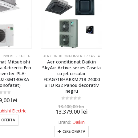
T INVERTER CASETA
AER CONDITIONAT INVERTER CASETA
AER CONDITION
ionat Daikin
Aer conditionat Daikin
Aer conditi
e-series Caseta
SkyAir Advance-series
Electric Case
 circular
Caseta cu jet circular
Stan
XM71R 24000
FCAG125B+RZASG125MV1
SM125EA+
nou decorativ
12,5 kW R32 Panou
12.5 kW
gru
decorativ negru
0
ou
18.5
 of 5
0
out of 5
28.459,00
lei
0,00
lei
9,00
lei
Brand:
Mit
Brand:
Daikin
CE
:
Daikin
CERE OFERTA
E OFERTA