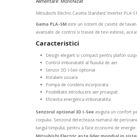
Alimentare: Monofazat
Mitsubishi Electric Caseta Standard Inverter P
Gama PLA-SM
este un sistem de casete de tavan ca
avansate de control si trasee de tevi extinse, aceas
Caracteristici
Design elegant si compact pentru plafon sus
Control imbunatatit al fluxului de aer
Senzor 3D I-See optional
Instalare usoara
Pompa de condens incorporata
Posibilitate introducere aer proaspat
Eficienta energetica imbunatatita
Senzorul optional 3D I-See
asigura un confort pe
corpului. Senzorul detecteaza numarul de persoan
lungul timpului, pentru a face economii de energie
Mitsubishi Electric este lider mondial in sist