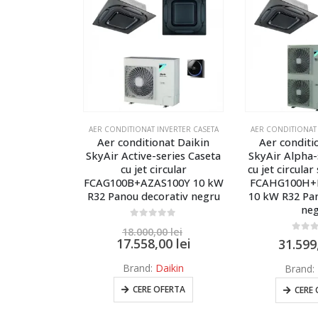
NVERTER CASETA
AER CONDITIONAT INVERTER CASETA
AER CONDITIONAT 
nat Daikin
Aer conditionat Daikin
Aer condition
eries Caseta
SkyAir Alpha-series Caseta
Electric Case
rcular
cu jet circular si COP ridicat
PLA-M14
S100Y 10 kW
FCAHG100H+RZAG100NV1
ZM140YK
rativ negru
10 kW R32 Panou decorativ
negru
0
out 
31.000
f 5
30.849
00
lei
0
out of 5
,00
lei
31.599,00
lei
Brand:
Mitsub
aikin
Brand:
Daikin
CERE
FERTA
CERE OFERTA