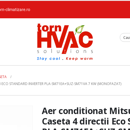
orn-climatizare.ro
SETA
TII ECO STANDARD INVERTER PLA-SM71EA+SUZ-SM71VA 7 KW (MONOFAZAT)
Aer conditionat Mitsu
Caseta 4 directii Eco