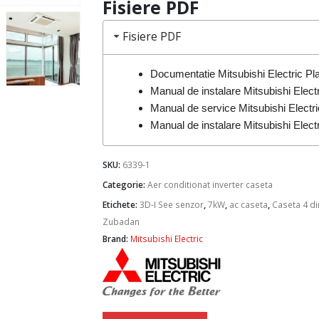
Fisiere PDF
Fisiere PDF
Documentatie Mitsubishi Electric P
Manual de instalare Mitsubishi Elec
Manual de service Mitsubishi Elect
Manual de instalare Mitsubishi Ele
SKU:
6339-1
Categorie:
Aer conditionat inverter caseta
Etichete:
3D-I See senzor
,
7kW
,
ac caseta
,
Caseta 4 dir
Zubadan
Brand:
Mitsubishi Electric