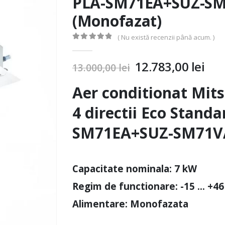
PLA-SM71EA+SUZ-SM
(Monofazat)
( Nu există recenzii până acum. )
0
out of 5
12.783,00
lei
13.000,00
lei
Aer conditionat Mits
4 directii Eco Standa
SM71EA+SUZ-SM71V
Capacitate nominala: 7 kW
Regim de functionare: -15 … +46
Alimentare: Monofazata