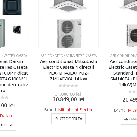
INVERTER CASETA
AER CONDITIONAT INVERTER CASETA
AER CONDITIONA
at Mitsubishi
Aer conditionat Mitsubishi
Aer condit
ta 4 directii
Electric Caseta 4 directii Eco
SkyAir Activ
0EA+PUZ-
Standard Inverter PLA-
cu jet
A 14 kW
SM140EA+PUZ-SM140VKA
FCAG71B+AR
14kW(Monofazat)
BTU R32 Pa
ne
of 5
,00
lei
0
out of 5
,00
lei
20.499,00
lei
0
out
13.40
ishi Electric
Brand:
Mitsubishi Electric
13.37
 OFERTA
CERE OFERTA
Brand
CER