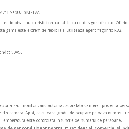
LA-SM71EA+SUZ-SM71VA
re imbina caracteristici remarcabile cu un design sofisticat. Oferind 
ta gama este extrem de flexibila si utilizeaza agent frigorific R32.
pendat 90×90
rsonalizat, monitorizand automat suprafata camerei, prezenta persoa
e din camera. Apoi, calculeaza gradul de ocupare pe baza numarului
. Temperatura este controlata in functie de numarul de persoane.
eme de aer conditionat pentru uz rezidential, comercial si indu