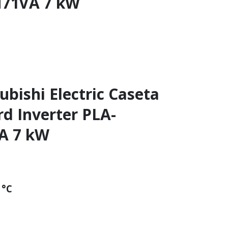
71VA 7 kW
ubishi Electric Caseta
rd Inverter PLA-
A 7 kW
 °C