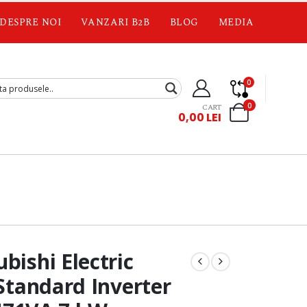
DESPRE NOI
VANZARI B2B
BLOG
MEDIA
0
0
CART
0,00
LEI
bishi Electric
 Standard Inverter