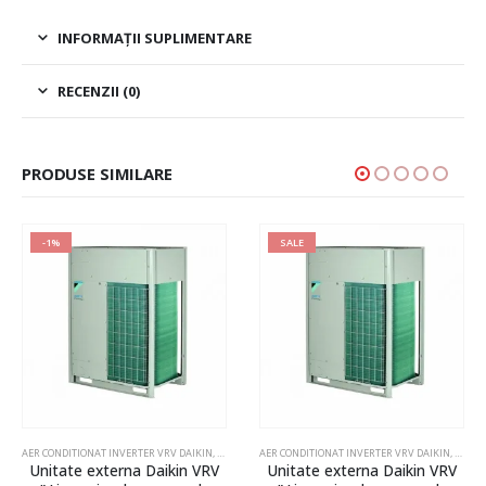
INFORMAȚII SUPLIMENTARE
RECENZII (0)
PRODUSE SIMILARE
-1%
SALE
AER CONDITIONAT INVERTER VRV DAIKIN
,
AER CONDITIONAT VRV-VRF
AER CONDITIONAT INVERTER VRV DAIKIN
,
AER C
Unitate externa Daikin VRV
Unitate externa Daikin VRV