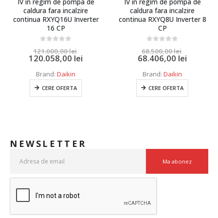
IV in regim de pompa de
IV in regim de pompa de
caldura fara incalzire
caldura fara incalzire
continua RXYQ16U Inverter
continua RXYQ8U Inverter 8
16 CP
CP
0
out of 5
0
out of 5
121.000,00
lei
68.500,00
lei
120.058,00
lei
68.406,00
lei
Brand:
Daikin
Brand:
Daikin
CERE OFERTA
CERE OFERTA
NEWSLETTER