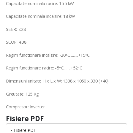
Capacitate nominala racire: 15.5 kW
Capacitate nominala incalzire: 18 kW
SEER: 7.28
SCOP: 4.38
Regim functionare incalzire: -20
C……..+15
C
°
°
Regim functionare racire: -5
C…….+52
C
°
°
Dimensiuni unitate H x L x W: 1338 x 1050 x 330 (+40)
Greutate: 125 Kg
Compresor: Inverter
Fisiere PDF
Fisiere PDF