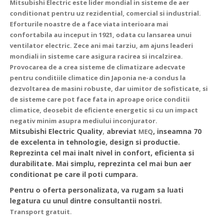
Mitsubishi Electric este lider mondial in sisteme de aer
conditionat pentru uz rezidential, comercial si industrial.
Eforturile noastre de a face viata interioara mai
confortabila au inceput in 1921, odata cu lansarea unui
ventilator electric. Zece ani mai tarziu, am ajuns leaderi
mondiali in sisteme care asigura racirea si incalzirea.
Provocarea de a crea sisteme de climatizare adecvate
pentru conditiile climatice din Japonia ne-a condus la
dezvoltarea de masini robuste, dar uimitor de sofisticate, si
de sisteme care pot face fata in aproape orice conditii
climatice, deosebit de eficiente energetic si cu un impact
negativ minim asupra mediului inconjurator.
Mitsubishi Electric Quality
,
abreviat
, inseamna 70
MEQ
de excelenta in tehnologie, design si productie.
Reprezinta cel mai inalt nivel in confort, eficienta si
durabilitate. Mai simplu, reprezinta cel mai bun aer
conditionat pe care il poti cumpara.
Pentru o oferta personalizata, va rugam sa luati
legatura cu unul dintre consultantii nostri.
Transport gratuit.