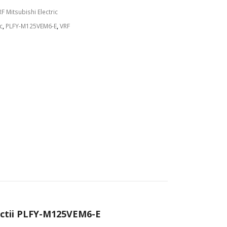
RF Mitsubishi Electric
c
,
PLFY-M125VEM6-E
,
VRF
irectii PLFY-M125VEM6-E