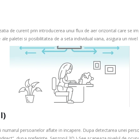
zatia de curent prin introducerea unui flux de aer orizontal care se 
le paletei si posibilitatea de a seta individual vana, asigura un nivel 
l)
 numarul persoanelor aflate in incapere. Dupa detectarea unei perso
ndirect”, dupa preferinte. Senzorul 3D I-See scaneaza nivelul de ocupar