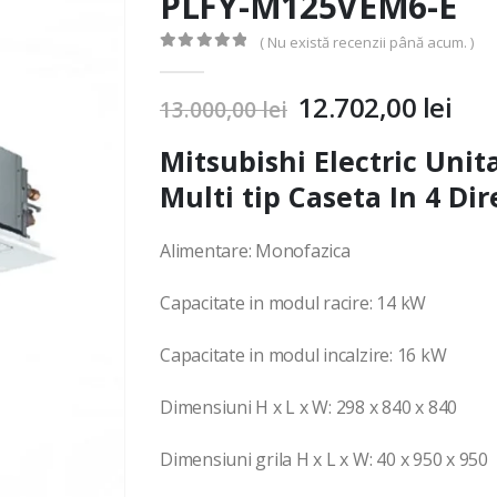
PLFY-M125VEM6-E
( Nu există recenzii până acum. )
0
out of 5
12.702,00
lei
13.000,00
lei
Mitsubishi Electric Unit
Multi tip Caseta In 4 Di
Alimentare: Monofazica
Capacitate in modul racire: 14 kW
Capacitate in modul incalzire: 16 kW
Dimensiuni H x L x W: 298 x 840 x 840
Dimensiuni grila H x L x W: 40 x 950 x 950