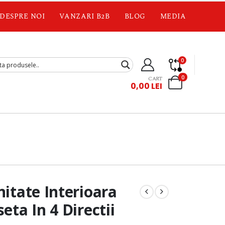
DESPRE NOI
VANZARI B2B
BLOG
MEDIA
0
0
CART
0,00
LEI
nitate Interioara
eta In 4 Directii