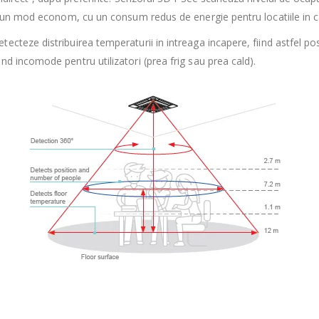
tr-un mod econom, cu un consum redus de energie pentru locatiile in ca
teze distribuirea temperaturii in intreaga incapere, fiind astfel posi
d incomode pentru utilizatori (prea frig sau prea cald).