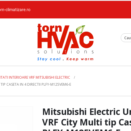
orn-climatizare.ro
TATI INTERIOARE VRF MITSUBISHI ELECTRIC
TIP CASETA IN 4 DIRECTII PLFY-M125VEM6-E
Mitsubishi Electric U
VRF City Multi tip Cas