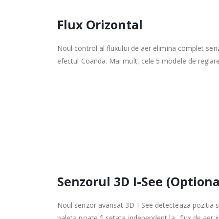
Flux Orizontal
Noul control al fluxului de aer elimina complet sen
efectul Coanda. Mai mult, cele 5 modele de reglare a
Senzorul 3D I-See (Optiona
Noul senzor avansat 3D I-See detecteaza pozitia si
paleta poate fi setata independent la „flux de aer i