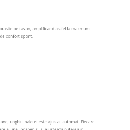
imprastie pe tavan, amplificand astfel la maxmum
de confort sporit.
ane, unghiul paletei este ajustat automat. Fiecare
e al unei incaperi si isi ajusteaza puterea in