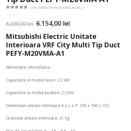
( Nu există recenzii până acum. )
0
out of 5
6.154,00
lei
6.200,00
lei
Mitsubishi Electric Unitate
Interioara VRF City Multi Tip Duct
PEFY-M20VMA-A1
Alimentare: Monofazica
Capacitate in modul racire: 2.2 kW
Capacitate in modul incalzire: 2.5 kW
Dimensiuni unitate interioara A x L x P: 250 x 700 x 732
Greutate unitate interioara: 21 Kg
Flux de aer m3/min: 6 – 7.5 – 8.5 – 10