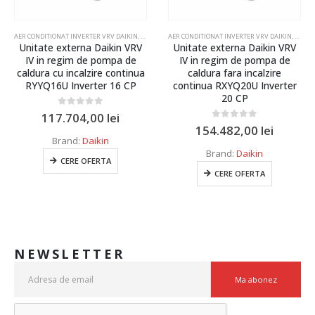
 CONDITIONAT VRV-VRF
AER CONDITIONAT INVERTER VRV DAIKIN
,
AER CONDITIONAT VRV-VRF
AER CONDITIONAT INVERTER VRV DAIKIN
,
AER C
Unitate externa Daikin VRV
Unitate externa Daikin VRV
IV in regim de pompa de
IV in regim de pompa de
caldura cu incalzire continua
caldura fara incalzire
RYYQ16U Inverter 16 CP
continua RXYQ20U Inverter
20 CP
0
out of 5
117.704,00
lei
0
out of 5
154.482,00
lei
Brand:
Daikin
Brand:
Daikin
CERE OFERTA
CERE OFERTA
NEWSLETTER