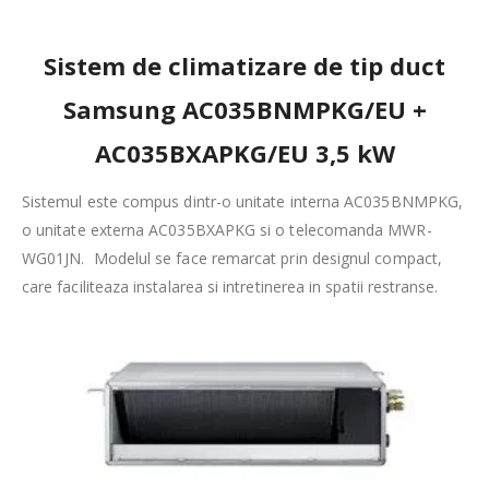
Sistem de climatizare de tip duct
Samsung AC035BNMPKG/EU +
AC035BXAPKG/EU 3,5 kW
Sistemul este compus dintr-o unitate interna AC035BNMPKG,
o unitate externa AC035BXAPKG si o telecomanda MWR-
WG01JN. Modelul se face remarcat prin designul compact,
care faciliteaza instalarea si intretinerea in spatii restranse.