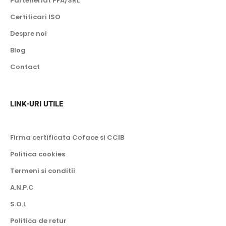
Parteneriat PFA/SRL
Certificari ISO
Despre noi
Blog
Contact
LINK-URI UTILE
Firma certificata Coface si CCIB
Politica cookies
Termeni si conditii
A.N.P.C
S.O.L
Politica de retur