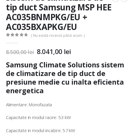
tip duct Samsung MSP HEE
AC035BNMPKG/EU +
AC035BXAPKG/EU
( Nu există recenzii până acum. )
0
out of 5
8.041,00
lei
8.500,00
lei
Samsung Climate Solutions sistem
de climatizare de tip duct de
presiune medie cu inalta eficienta
energetica
Alimentare: Monofazata
Capacitate in modul racire: 5.3 kW
Capacitate in modul incalzire: 5.7 kW