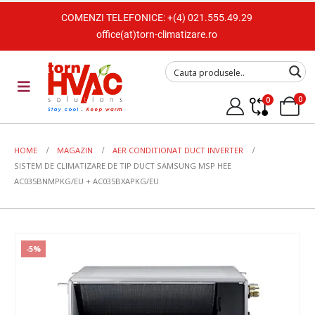
COMENZI TELEFONICE:
+(4) 021.555.49.29
office(at)torn-climatizare.ro
0
0
HOME
MAGAZIN
AER CONDITIONAT DUCT INVERTER
SISTEM DE CLIMATIZARE DE TIP DUCT SAMSUNG MSP HEE
AC035BNMPKG/EU + AC035BXAPKG/EU
-5%