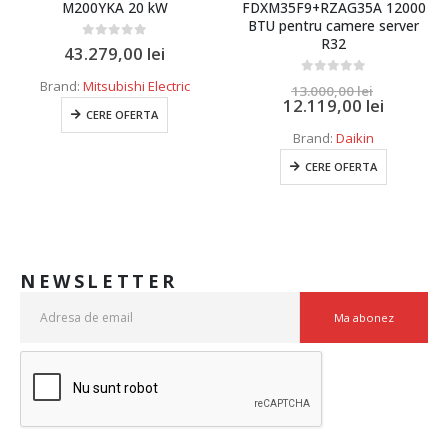
M200YKA 20 kW
FDXM35F9+RZAG35A 12000
BTU pentru camere server
R32
0
out of 5
43.279,00
lei
Brand:
Mitsubishi Electric
0
out of 5
13.000,00
lei
12.119,00
lei
CERE OFERTA
Brand:
Daikin
CERE OFERTA
NEWSLETTER