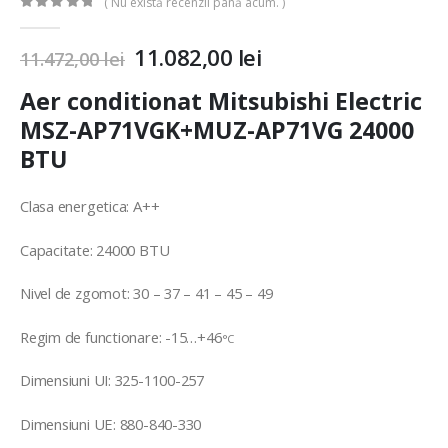
( Nu există recenzii până acum. )
0
out of 5
11.082,00
lei
11.472,00
lei
Aer conditionat Mitsubishi Electric
MSZ-AP71VGK+MUZ-AP71VG 24000
BTU
Clasa energetica: A++
Capacitate: 24000 BTU
Nivel de zgomot: 30 – 37 – 41 – 45 – 49
Regim de functionare: -15…+46
°C
Dimensiuni UI: 325-1100-257
Dimensiuni UE: 880-840-330