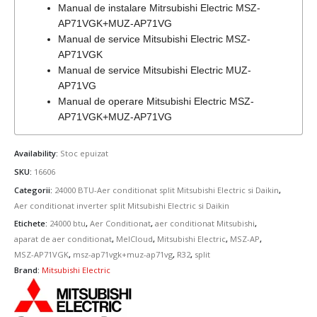
Manual de instalare Mitrsubishi Electric MSZ-
AP71VGK+MUZ-AP71VG
Manual de service Mitsubishi Electric MSZ-
AP71VGK
Manual de service Mitsubishi Electric MUZ-
AP71VG
Manual de operare Mitsubishi Electric MSZ-
AP71VGK+MUZ-AP71VG
Availability:
Stoc epuizat
SKU:
16606
Categorii:
24000 BTU-Aer conditionat split Mitsubishi Electric si Daikin
,
Aer conditionat inverter split Mitsubishi Electric si Daikin
Etichete:
24000 btu
,
Aer Conditionat
,
aer conditionat Mitsubishi
,
aparat de aer conditionat
,
MelCloud
,
Mitsubishi Electric
,
MSZ-AP
,
MSZ-AP71VGK
,
msz-ap71vgk+muz-ap71vg
,
R32
,
split
Brand:
Mitsubishi Electric