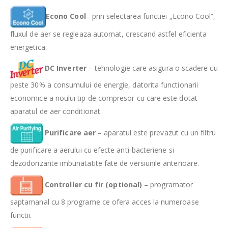
Econo Cool
– prin selectarea functiei „Econo Cool”,
fluxul de aer se regleaza automat, crescand astfel eficienta
energetica.
DC Inverter
– tehnologie care asigura o scadere cu
peste 30% a consumului de energie, datorita functionarii
economice a noului tip de compresor cu care este dotat
aparatul de aer conditionat.
Purificare aer
– aparatul este prevazut cu un filtru
de purificare a aerului cu efecte anti-bacteriene si
dezodorizante imbunatatite fate de versiunile anterioare.
Controller cu fir (optional) –
programator
saptamanal cu 8 programe ce ofera acces la numeroase
functii.