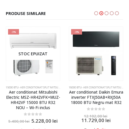
PRODUSE SIMILARE
-3%
-3%
STOC EPUIZAT
LIT MITSUBISHI ELECTRIC SI DAIKIN
,
AER CONDITIONAT INVERTER SPLIT MITSUBISHI ELECTRIC SI DAIKIN
15000 BTU- AER CONDITIONAT SPLIT MITSUBISHI ELECTRIC SI DAIKIN
,
AER CONDITIONAT INVERTER SPL
18000 BTU- AER CONDITIONAT SPLIT MITSUBISHI ELECTRIC SI DAIKIN
Aer conditionat Mitsubishi
Aer conditionat Daikin Emura
Electric MSZ-HR42VFK+MUZ-
inverter FTXJ50AB+RXJ50A
HR42VF 15000 BTU R32
18000 BTU Negru mat R32
NOU – Wi-Fi inclus
0
out of 5
12.102,00
lei
11.729,00
lei
0
out of 5
5.228,00
lei
5.400,00
lei