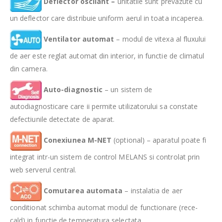
Deflector oscilant –
unitatile sunt prevazute cu
un deflector care distribuie uniform aerul in toata incaperea.
Ventilator automat
– modul de vitexa al fluxului
de aer este reglat automat din interior, in functie de climatul
din camera.
Auto-diagnostic
– un sistem de
autodiagnosticare care ii permite utilizatorului sa constate
defectiunile detectate de aparat.
Conexiunea M-NET
(optional) – aparatul poate fi
integrat intr-un sistem de control MELANS si controlat prin
web serverul central.
Comutarea automata
– instalatia de aer
conditionat schimba automat modul de functionare (rece-
cald) in functie de temperatura selectata.