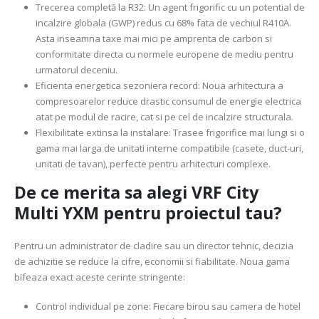
Trecerea completă la R32: Un agent frigorific cu un potential de
incalzire globala (GWP) redus cu 68% fata de vechiul R410A.
Asta inseamna taxe mai mici pe amprenta de carbon si
conformitate directa cu normele europene de mediu pentru
urmatorul deceniu.
Eficienta energetica sezoniera record: Noua arhitectura a
compresoarelor reduce drastic consumul de energie electrica
atat pe modul de racire, cat si pe cel de incalzire structurala.
Flexibilitate extinsa la instalare: Trasee frigorifice mai lungi si o
gama mai larga de unitati interne compatibile (casete, duct-uri,
unitati de tavan), perfecte pentru arhitecturi complexe.
De ce merita sa alegi VRF City
Multi YXM pentru proiectul tau?
Pentru un administrator de cladire sau un director tehnic, decizia
de achizitie se reduce la cifre, economii si fiabilitate. Noua gama
bifeaza exact aceste cerinte stringente:
Control individual pe zone: Fiecare birou sau camera de hotel