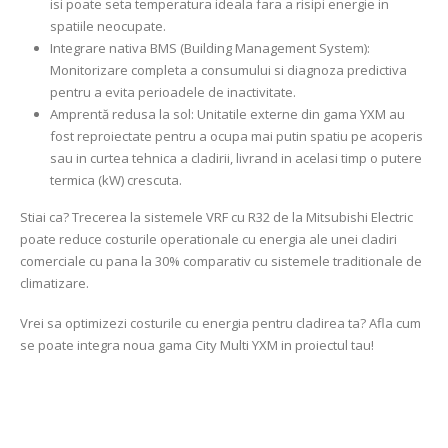
isi poate seta temperatura ideala fara a risipi energie in
spatiile neocupate.
Integrare nativa BMS (Building Management System):
Monitorizare completa a consumului si diagnoza predictiva
pentru a evita perioadele de inactivitate.
Amprentă redusa la sol: Unitatile externe din gama YXM au
fost reproiectate pentru a ocupa mai putin spatiu pe acoperis
sau in curtea tehnica a cladirii, livrand in acelasi timp o putere
termica (kW) crescuta.
Stiai ca? Trecerea la sistemele VRF cu R32 de la Mitsubishi Electric
poate reduce costurile operationale cu energia ale unei cladiri
comerciale cu pana la 30% comparativ cu sistemele traditionale de
climatizare.
Vrei sa optimizezi costurile cu energia pentru cladirea ta? Afla cum
se poate integra noua gama City Multi YXM in proiectul tau!