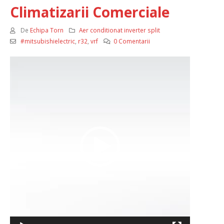
Climatizarii Comerciale
De
Echipa Torn
Aer conditionat inverter split
#mitsubishielectric
,
r32
,
vrf
0 Comentarii
Player
video