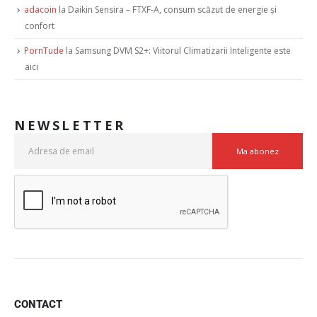
adacoin
la
Daikin Sensira – FTXF-A, consum scăzut de energie şi
confort
PornTude
la
Samsung DVM S2+: Viitorul Climatizarii Inteligente este
aici
NEWSLETTER
CONTACT