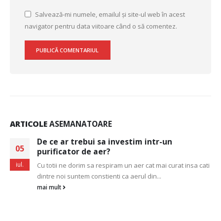
Salvează-mi numele, emailul și site-ul web în acest
navigator pentru data viitoare când o să comentez.
ARTICOLE
ASEMANATOARE
De ce ar trebui sa investim intr-un
05
purificator de aer?
iul.
Cu totii ne dorim sa respiram un aer cat mai curat insa cati
dintre noi suntem constienti ca aerul din...
mai mult