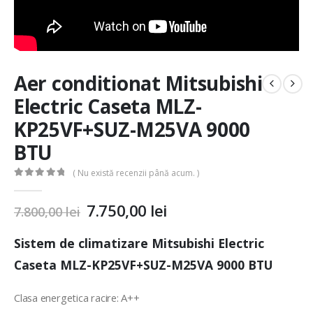
Aer conditionat Mitsubishi
Electric Caseta MLZ-
KP25VF+SUZ-M25VA 9000
BTU
( Nu există recenzii până acum. )
0
out of 5
7.750,00
lei
7.800,00
lei
Sistem de climatizare Mitsubishi Electric
Caseta MLZ-KP25VF+SUZ-M25VA 9000 BTU
Clasa energetica racire: A++