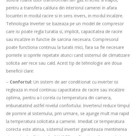
pentru a transfera caldura din interiorul camerei in afara
locuintei in modul racire si in sens invers, in modul incalzire.
Tehnologia Inverter se bazeaza pe un model de compresor
care isi poate regla turatia si, implicit, capacitatea de racire
sau incalzire in functie de sarcina necesara. Compresorul
poate functiona continuu la turatii mici, fara sa fie necesare
pornirile si opririle repetate atunci cand sistemul de climatizare
solicita aer rece sau cald. Acest tip de tehnologie are doua
beneficii clare:
–
Confortul:
Un sistem de aer conditionat cu inverter isi
regleaza in mod continuu capacitatea de racire sau incalzire
optima, pentru a-l corela cu temperatura din camera,
imbunatatind astfel nivelul confortului. Inverterul reduce timpul
de pornire al sistemului, prin urmare, se ajunge mult mai rapid
la temperatura solicitata a camerei. Imediat ce temperatura
corecta este atinsa, sistemul inverter garanteaza mentinerea