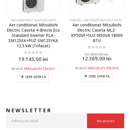
AER CONDITIONAT INVERTER CASETA
18000 BTU- AER CONDITIONAT SPLIT MITSUBISHI ELECTRIC SI DAIKIN
Aer conditionat Mitsubishi
Aer conditionat Mitsubishi
Electric Caseta 4 directii Eco
Electric Caseta MLZ-
Standard Inverter PLA-
KP50VF+SUZ-M50VA 18000
SM125EA+PUZ-SM125YKA
BTU
12.5 kW (Trifazat)
0
out of 5
12.400,00
lei
12.369,00
lei
0
out of 5
19.145,00
lei
Brand:
Mitsubishi Electric
Brand:
Mitsubishi Electric
CERE OFERTA
CERE OFERTA
NEWSLETTER