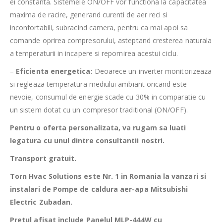
ei constanta. Sistemele ON/OFF vor functiona la capacitatea
maxima de racire, generand curenti de aer reci si
inconfortabili, subracind camera, pentru ca mai apoi sa
comande oprirea compresorului, asteptand cresterea naturala
a temperaturii in incapere si repornirea acestui ciclu.
–
Eficienta energetica:
Deoarece un inverter monitorizeaza
si regleaza temperatura mediului ambiant oricand este
nevoie, consumul de energie scade cu 30% in comparatie cu
un sistem dotat cu un compresor traditional (ON/OFF).
Pentru o oferta personalizata, va rugam sa luati
legatura cu unul dintre consultantii nostri.
Transport gratuit.
Torn Hvac Solutions este Nr. 1 in Romania la vanzari si
instalari de Pompe de caldura aer-apa Mitsubishi
Electric Zubadan.
Pretul afisat include Panelul MLP-444W cu