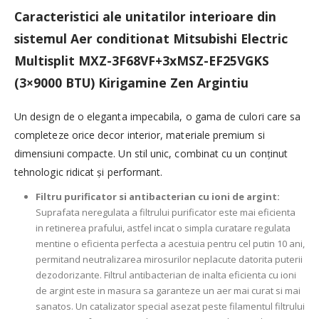
Caracteristici ale unitatilor interioare din
sistemul Aer conditionat Mitsubishi Electric
Multisplit MXZ-3F68VF+3xMSZ-EF25VGKS
(3×9000 BTU) Kirigamine Zen Argintiu
Un design de o eleganta impecabila, o gama de culori care sa
completeze orice decor interior, materiale premium si
dimensiuni compacte. Un stil unic, combinat cu un conținut
tehnologic ridicat şi performant.
Filtru purificator si antibacterian cu ioni de argint:
Suprafata neregulata a filtrului purificator este mai eficienta
in retinerea prafului, astfel incat o simpla curatare regulata
mentine o eficienta perfecta a acestuia pentru cel putin 10 ani,
permitand neutralizarea mirosurilor neplacute datorita puterii
dezodorizante. Filtrul antibacterian de inalta eficienta cu ioni
de argint este in masura sa garanteze un aer mai curat si mai
sanatos. Un catalizator special asezat peste filamentul filtrului