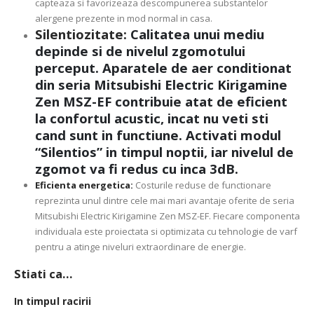
capteaza si favorizeaza descompunerea substantelor
alergene prezente in mod normal in casa.
Silentiozitate:
Calitatea unui mediu
depinde si de nivelul zgomotului
perceput. Aparatele de aer conditionat
din seria Mitsubishi Electric Kirigamine
Zen MSZ-EF contribuie atat de eficient
la confortul acustic, incat nu veti sti
cand sunt in functiune. Activati modul
“Silentios” in timpul noptii, iar nivelul de
zgomot va fi redus cu inca 3dB.
Eficienta energetica:
Costurile reduse de functionare
reprezinta unul dintre cele mai mari avantaje oferite de seria
Mitsubishi Electric Kirigamine Zen MSZ-EF. Fiecare componenta
individuala este proiectata si optimizata cu tehnologie de varf
pentru a atinge niveluri extraordinare de energie.
Stiati ca…
In timpul racirii