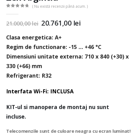
( Nu există recenzii până acum. )
0
out of 5
20.761,00
lei
21.000,00
lei
Clasa energetica: A+
Regim de functionare: -15 … +46 °C
Dimensiuni unitate externa: 710 x 840 (+30) x
330 (+66) mm
Refrigerant: R32
Interfata Wi-Fi:
INCLUSA
KIT-ul si manopera de montaj nu sunt
incluse.
Telecomenzile sunt de culoare neagra cu ecran luminat!