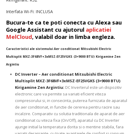
Interfata Wi-Fi: INCLUSA
Bucura-te ca te poti conecta cu Alexa sau
Google Assistant cu ajutorul
aplicatiei
MelCloud
, valabil doar in limba engleza.
Caracteristici ale sistemului Aer conditionat Mitsubishi Electric
Multisplit MXZ-3F68VF+3xMSZ-EF25VGKS (3×9000 BTU) Kirigamine Zen
Argintiu
DC Inverter – Aer conditionat Mitsubishi Electric
Multisplit MXZ-3F68VF+3xMSZ-EF25VGKS (3×9000 BTU)
Kirigamine Zen Argintiu:
DC Inverterul este un dispozitiv
electronic care va permite sa variati eficient viteza
compresorului si, in consecinta, puterea furnizata de aparatul
de aer conditionat, in functie de cererea pentru racire sau
incalzire. Comparativ cu solutia traditionala de aparat de aer
conditionat cu viteza fixa (On/Off), aparatul cu DC Inverter
ajunge initial la temperatura dorita si o mentine stabila, fara
variatii deranjante, cu toate avantajele de confort si consum