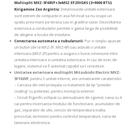
Multisplit MXZ-3F68VF+3xMSZ-EF25VGKS (3×9000 BTU)
Dimensiunile unitatii exterioare
Kirigamine Zen Argintiu:
sunt extrem de compacte in asa fel incat sa nu ocupe un
spatiu prea mare pe terasa sau in gradina casei. Dezvoltarea
extensiva a conductelor permite o gama larga de posibilitati
de alegere a locului de instalare.
Conectarea automata a tubulaturii:
Pur si simplu apasati
un buton (de la MXZ-3F, MXZ-6F) sau activati o unitate
interioara (MXZ-2F) pentru a asigura o buna conexiune intre
unitatea interioara si unitatea exterioara. In caz de esec de
legare, sistemul va fi automat capabil sa-l corecteze.
Unitatea exterioara multisplit Mitsubishi Electric MXZ-
5F102VF
, pentru 5 unitati interne, are urmatoarele carateristici:
– Carcasa din otel protejata cu tratament de tip “powder
coating” cu poliester, pentru montaj la exterior
– Circuit frigorific echipat cu atenuatoare de zgomot, vana cu 4
cai pentru inversarea modului de functionare, acumulator de
gaz, separator de ulei, senzor de temperatura inalta,
presostat, termistori pentru controlul temperaturii, vana de
laminare electronica.