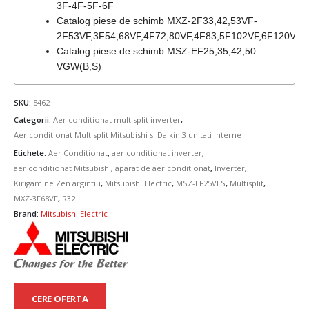
3F-4F-5F-6F
Catalog piese de schimb MXZ-2F33,42,53VF-
2F53VF,3F54,68VF,4F72,80VF,4F83,5F102VF,6F120VF
Catalog piese de schimb MSZ-EF25,35,42,50
VGW(B,S)
SKU:
8462
Categorii:
Aer conditionat multisplit inverter
,
Aer conditionat Multisplit Mitsubishi si Daikin 3 unitati interne
Etichete:
Aer Conditionat
,
aer conditionat inverter
,
aer conditionat Mitsubishi
,
aparat de aer conditionat
,
Inverter
,
Kirigamine Zen argintiu
,
Mitsubishi Electric
,
MSZ-EF25VES
,
Multisplit
,
MXZ-3F68VF
,
R32
Brand:
Mitsubishi Electric
CERE OFERTA