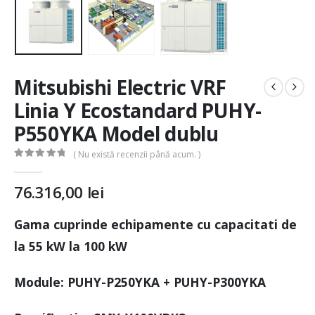
Mitsubishi Electric VRF
Linia Y Ecostandard PUHY-
P550YKA Model dublu
( Nu există recenzii până acum. )
0
out of 5
76.316,00
lei
Gama cuprinde echipamente cu capacitati de
la 55 kW la 100 kW
Module: PUHY-P250YKA + PUHY-P300YKA