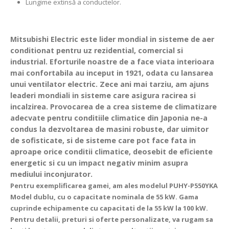
Lungime extinsă a conductelor.
Mitsubishi Electric este lider mondial in sisteme de aer
conditionat pentru uz rezidential, comercial si
industrial. Eforturile noastre de a face viata interioara
mai confortabila au inceput in 1921, odata cu lansarea
unui ventilator electric. Zece ani mai tarziu, am ajuns
leaderi mondiali in sisteme care asigura racirea si
incalzirea. Provocarea de a crea sisteme de climatizare
adecvate pentru conditiile climatice din Japonia ne-a
condus la dezvoltarea de masini robuste, dar uimitor
de sofisticate, si de sisteme care pot face fata in
aproape orice conditii climatice, deosebit de eficiente
energetic si cu un impact negativ minim asupra
mediului inconjurator.
Pentru exemplificarea gamei, am ales modelul PUHY-P550YKA
Model dublu, cu o capacitate nominala de 55 kW. Gama
cuprinde echipamente cu capacitati de la 55 kW la 100 kW.
Pentru detalii, preturi si oferte personalizate, va rugam sa