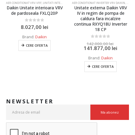
 CONDITIONAT VRV-VRF
AER CONDITIONAT VRV-VRF
,
UNITATI INTERIOARE DAIKIN VRV
AER CONDITIONAT INVERTER VRV DAIKIN
,
AER C
Daikin Unitate interioara VRV
Unitate externa Daikin VRV
de pardoseala FXLQ20P
IV in regim de pompa de
caldura fara incalzire
continua RXYQ18U Inverter
0
out of 5
8.027,00
lei
18 CP
Brand:
Daikin
0
out of 5
142.000,00
lei
CERE OFERTA
141.877,00
lei
Brand:
Daikin
CERE OFERTA
NEWSLETTER