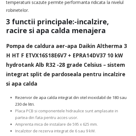
temperaturii scazute permite performanta ridicata la nivelul
robinetelor.
3 functii principale:
-incalzire,
racire si apa calda menajera
Pompa de caldura aer-apa Daikin Altherma 3
H HT F ETVX16S18E6V7 + EPRA14DV37
10 kW
hydrotank Alb R32 -28 grade Celsius – sistem
integrat split de pardoseala pentru incalzire
si apa calda
Rezervor de apa calda integrat din otel inoxidabil de 180 sau
230 de litri.
Placa PCB si componentele hidraulice sunt amplasate in
partea din fata pentru acces usor.
Amprenta mica de instalare de 595 x 625 mm.
Incalzitor de rezerva integrat de 6 sau 9 kW.