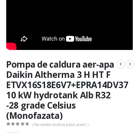
Pompa de caldura aer-apa
Daikin Altherma 3 H HT F
ETVX16S18E6V7+EPRA14DV37
10 kW hydrotank Alb R32
-28 grade Celsius
(Monofazata)
( Nu există recenzii până acum. )
0
out of 5