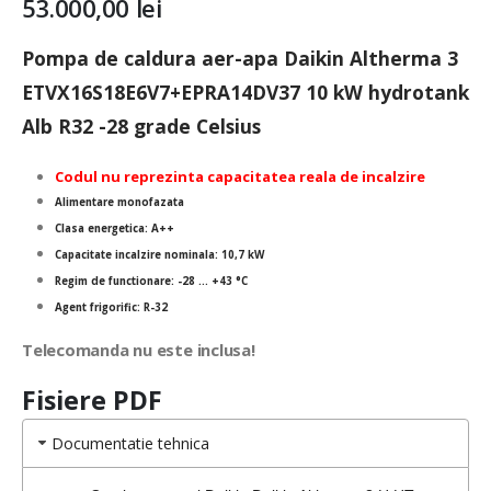
53.000,00
lei
Pompa de caldura aer-apa Daikin Altherma 3
ETVX16S18E6V7+EPRA14DV37 10 kW hydrotank
Alb R32 -28 grade Celsius
Codul nu reprezinta capacitatea reala de incalzire
Alimentare monofazata
Clasa energetica: A++
Capacitate incalzire nominala: 10,7 kW
Regim de functionare: -28 … +43 °C
Agent frigorific: R-32
Telecomanda nu este inclusa!
Fisiere PDF
Documentatie tehnica