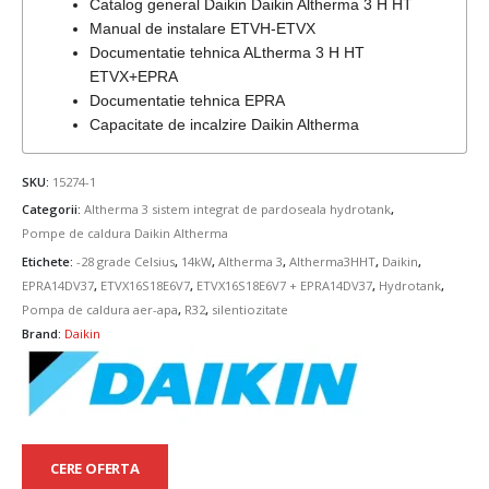
Catalog general Daikin Daikin Altherma 3 H HT
Manual de instalare ETVH-ETVX
Documentatie tehnica ALtherma 3 H HT
ETVX+EPRA
Documentatie tehnica EPRA
Capacitate de incalzire Daikin Altherma
SKU:
15274-1
Categorii:
Altherma 3 sistem integrat de pardoseala hydrotank
,
Pompe de caldura Daikin Altherma
Etichete:
-28 grade Celsius
,
14kW
,
Altherma 3
,
Altherma3HHT
,
Daikin
,
EPRA14DV37
,
ETVX16S18E6V7
,
ETVX16S18E6V7 + EPRA14DV37
,
Hydrotank
,
Pompa de caldura aer-apa
,
R32
,
silentiozitate
Brand:
Daikin
CERE OFERTA