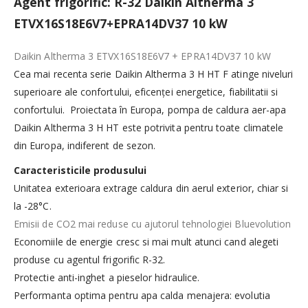
Agent frigorific: R-32 Daikin Altherma 3
ETVX16S18E6V7+EPRA14DV37 10 kW
Daikin Altherma 3 ETVX16S18E6V7 + EPRA14DV37 10 kW
Cea mai recenta serie Daikin Altherma 3 H HT F atinge niveluri
superioare ale confortului, eficenței energetice,
fiabilitatii si
confortului. Proiectata în Europa, pompa de caldura aer-apa
Daikin Altherma 3 H HT este potrivita pentru toate climatele
din Europa, indiferent de sezon.
Caracteristicile produsului
Unitatea exterioara extrage caldura din aerul exterior, chiar si
la -28°C.
Emisii de CO2 mai reduse cu ajutorul tehnologiei Bluevolution
Economiile de energie cresc si mai mult atunci cand alegeti
produse cu agentul frigorific R-32.
Protectie anti-inghet a pieselor hidraulice.
Performanta optima pentru apa calda menajera: evolutia