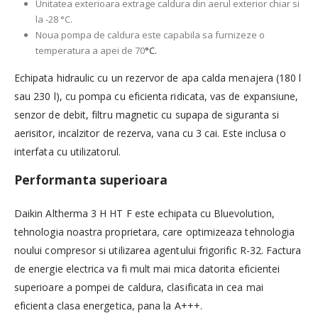
Unitatea exterioara extrage caldura din aerul exterior chiar si
la -28 °C.
Noua pompa de caldura este capabila sa furnizeze o
temperatura a apei de 70
°C.
Echipata hidraulic cu un rezervor de apa calda menajera (180 l
sau 230 l), cu pompa cu eficienta ridicata, vas de expansiune,
senzor de debit, filtru magnetic cu supapa de siguranta si
aerisitor, incalzitor de rezerva, vana cu 3 cai. Este inclusa o
interfata cu utilizatorul.
Performanta superioara
Daikin Altherma 3 H HT F este echipata cu Bluevolution,
tehnologia noastra proprietara, care optimizeaza tehnologia
noului compresor si utilizarea agentului frigorific R-32. Factura
de energie electrica va fi mult mai mica datorita eficientei
superioare a pompei de caldura, clasificata in cea mai
eficienta clasa energetica, pana la A+++.