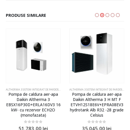
PRODUSE SIMILARE
ERMA
,
POMPE DE CALDURA DAIKIN ALTHERMA
ALTHERMA 3 SISTEM INTEGRAT DE PARDOSEALA HYDROTANK
,
POMPE DE CALDURA DAIKIN ALTHER
ALTHERMA 3 SISTEM INTEGRAT DE PARDOSEALA HYDROTANK
Pompa de caldura aer-apa
Pompa de caldura aer-apa
Daikin Altherma 3
Daikin Altherma 3 H MT F
EBSX16P30D+ERLA16DV3 16
ETVH12S18E6V+EPRA08EV3
kW- cu rezervor ECH2O
hydrotank Alb R32 -28 grade
(monofazata)
Celsius
0
out of 5
0
out of 5
51.783,00
lei
35.045,00
lei