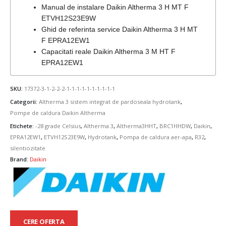
Manual de instalare Daikin Altherma 3 H MT F
ETVH12S23E9W
Ghid de referinta service Daikin Altherma 3 H MT
F EPRA12EW1
Capacitati reale Daikin Altherma 3 M HT F
EPRA12EW1
SKU:
17372-3-1-2-2-2-1-1-1-1-1-1-1-1-1-1
Categorii:
Altherma 3 sistem integrat de pardoseala hydrotank
,
Pompe de caldura Daikin Altherma
Etichete:
-28 grade Celsius
,
Altherma 3
,
Altherma3HHT
,
BRC1HHDW
,
Daikin
,
EPRA12EW1
,
ETVH12S23E9W
,
Hydrotank
,
Pompa de caldura aer-apa
,
R32
,
silentiozitate
Brand:
Daikin
CERE OFERTA