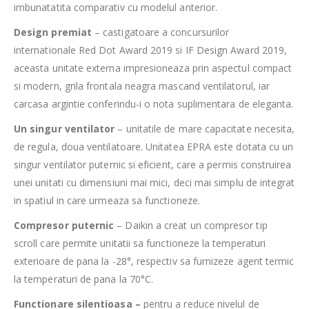
imbunatatita comparativ cu modelul anterior.
Design premiat
– castigatoare a concursurilor
internationale Red Dot Award 2019 si IF Design Award 2019,
aceasta unitate externa impresioneaza prin aspectul compact
si modern, grila frontala neagra mascand ventilatorul, iar
carcasa argintie conferindu-i o nota suplimentara de eleganta.
Un singur ventilator
– unitatile de mare capacitate necesita,
de regula, doua ventilatoare. Unitatea EPRA este dotata cu un
singur ventilator puternic si eficient, care a permis construirea
unei unitati cu dimensiuni mai mici, deci mai simplu de integrat
in spatiul in care urmeaza sa functioneze.
Compresor puternic
– Daikin a creat un compresor tip
scroll care permite unitatii sa functioneze la temperaturi
exterioare de pana la -28°, respectiv sa furnizeze agent termic
la temperaturi de pana la 70°C.
Functionare silentioasa –
pentru a reduce nivelul de