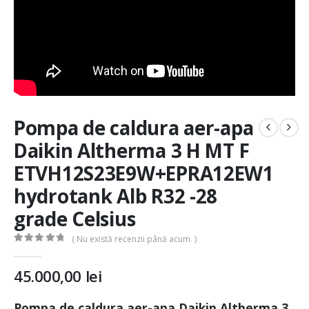
Pompa de caldura aer-apa
Daikin Altherma 3 H MT F
ETVH12S23E9W+EPRA12EW1
hydrotank Alb R32 -28
grade Celsius
( Nu există recenzii până acum. )
0
out of 5
45.000,00
lei
Pompa de caldura aer-apa Daikin Altherma 3