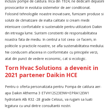
inclusiv pompe de caldura. Inca din 1924, ne dedicam depasirii
provocarilor in evolutia sistemelor de aer conditionat.
Folosind tehnologiile noastre inovatoare, furnizam produse si
solutii de climatizare de inalta calitate si cream medii
interioare confortabile si sustenabile pentru utilizatorii Daikin
din intreaga lume. Suntem constienti de responsabilitatea
noastra fata de mediu. In centrul a tot ceea ce facem, in
politicile si practicile noastre, se afla sustenabilitatea mediului.
Ne conducem afacerea in conformitate cu principiile verzi,
atat din punct de vedere economic, cat si ecologic.
Torn Hvac Solutions a devenit in
2021 partener Daikin HCE
Pentru o oferta personalizata pentru Pompa de caldura aer-
apa Daikin Altherma 3 ETVH12S23E9W+EPRA12EW1
hydrotank Alb R32 -28 grade Celsius, va rugam sa luati
legatura cu unul dintre consultantii nostri.