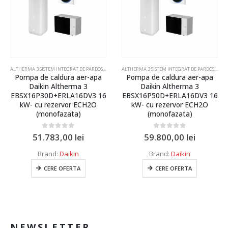
ERMA
,
POMPE DE CALDURA DAIKIN ALTHERMA
ALTHERMA 3 SISTEM INTEGRAT DE PARDOSEALA HYDROTANK
,
POMPE DE CALDURA DAIKIN ALTHER
ALTHERMA 3 SISTEM INTEGRAT DE PARDOSEALA HYDROTANK
Pompa de caldura aer-apa
Pompa de caldura aer-apa
Daikin Altherma 3
Daikin Altherma 3
EBSX16P30D+ERLA16DV3 16
EBSX16P50D+ERLA16DV3 16
kW- cu rezervor ECH2O
kW- cu rezervor ECH2O
(monofazata)
(monofazata)
0
out of 5
0
out of 5
51.783,00
lei
59.800,00
lei
Brand:
Daikin
Brand:
Daikin
CERE OFERTA
CERE OFERTA
NEWSLETTER