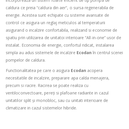
incorporeaza un sistem foarte eficient de tip pompa de
caldura ce preia “caldura din aer“, o sursa regenerabila de
energie. Acestea sunt echipate cu sisteme avansate de
control ce asigura un reglaj meticulos al temperaturii
asigurand o incalzire confortabila, realizand si economie de
spatiu prin utilizarea de unitatoi interioare “All-in-one” usor de
instalat. Economia de energie, confortul ridicat, instalarea
simpla au adus sistemele de incalzire
Ecodan
în centrul scenei
pompelor de caldura.
Functionalitatea pe care o asigura
Ecodan
acopera
necesitatile de incalzire, preparare apa calda menajera,
precum si racire. Racirea se poate realiza cu
ventiloconvectoare, pereți si plafoane radiante in cazul
unitatilor split și monobloc, sau cu unitati interioare de
climatizare in cazul sistemelor hibride.