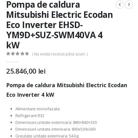
Pompa de caldura
Mitsubishi Electric Ecodan
Eco Inverter EHSD-
YM9D+SUZ-SWM40VA 4
kW
( Nu există recenzii până acum. )
0
out of 5
25.846,00
lei
Pompa de caldura Mitsubishi Electric Ecodan
Eco Inverter 4 kW
Alimentare monofazata
Refrigerant R32
Dimensiuni unitate exterioara: 880×840×330
Dimensiuni unitate interioara: 800x530x360
Greutate unitate exterioara: 54 kg