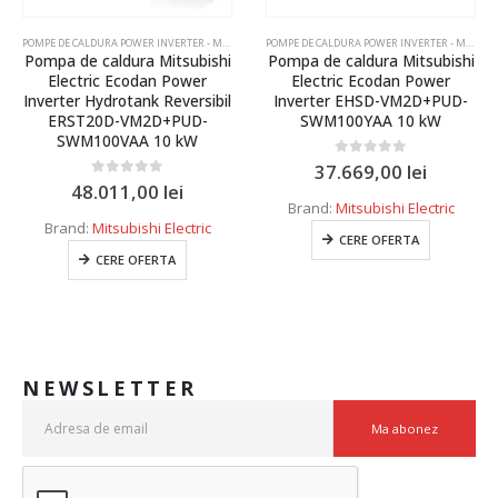
POMPE DE CALDURA POWER INVERTER - MODELUL COMPACT
POMPE DE CALDURA POWER INVERTER - MODELUL COMPACT
Pompa de caldura Mitsubishi
Pompa de caldura Mitsubishi
Electric Ecodan Power
Electric Ecodan Power
Inverter Hydrotank Reversibil
Inverter EHSD-VM2D+PUD-
ERST20D-VM2D+PUD-
SWM100YAA 10 kW
SWM100VAA 10 kW
0
out of 5
37.669,00
lei
0
out of 5
48.011,00
lei
Brand:
Mitsubishi Electric
Brand:
Mitsubishi Electric
CERE OFERTA
CERE OFERTA
NEWSLETTER