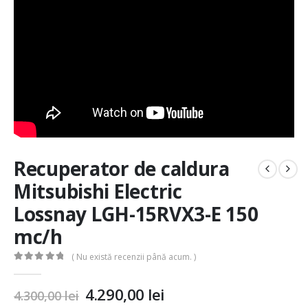
Recuperator de caldura
Mitsubishi Electric
Lossnay LGH-15RVX3-E 150
mc/h
( Nu există recenzii până acum. )
0
out of 5
4.290,00
lei
4.300,00
lei