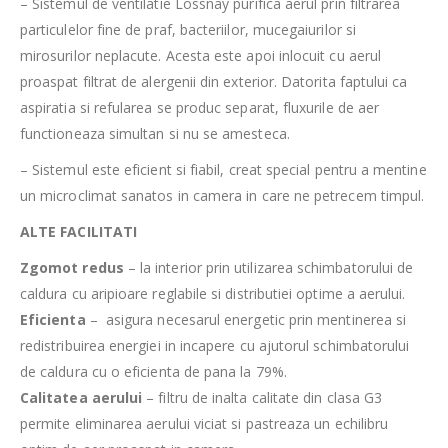
– Sistemul de ventilatie Lossnay purifica aerul prin filtrarea
particulelor fine de praf, bacteriilor, mucegaiurilor si
mirosurilor neplacute. Acesta este apoi inlocuit cu aerul
proaspat filtrat de alergenii din exterior. Datorita faptului ca
aspiratia si refularea se produc separat, fluxurile de aer
functioneaza simultan si nu se amesteca.
– Sistemul este eficient si fiabil, creat special pentru a mentine
un microclimat sanatos in camera in care ne petrecem timpul.
ALTE FACILITATI
Zgomot redus
– la interior prin utilizarea schimbatorului de
caldura cu aripioare reglabile si distributiei optime a aerului.
Eficienta
– asigura necesarul energetic prin mentinerea si
redistribuirea energiei in incapere cu ajutorul schimbatorului
de caldura cu o eficienta de pana la 79%.
Calitatea aerului
– filtru de inalta calitate din clasa G3
permite eliminarea aerului viciat si pastreaza un echilibru