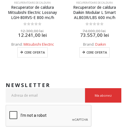
RECUPERATOARE DE CALDURA
RECUPERATOARE DE CALDURA
Recuperator de caldura
Recuperator de caldura
Mitsubishi Electric Lossnay
Daikin Modular L Smart
LGH-80RVS-E 800 mc/h
ALB03R/LBS 600 mc/h
0
out of 5
0
out of 5
12.300,00
lei
74.000,00
lei
12.241,00
lei
73.557,00
lei
Brand:
Mitsubishi Electric
Brand:
Daikin
CERE OFERTA
CERE OFERTA
NEWSLETTER