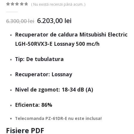
( Nu există recenzii până acum. )
0
out of 5
6.203,00
lei
6.300,00
lei
Recuperator de caldura Mitsubishi Electric
LGH-50RVX3-E Lossnay 500 mc/h
Tip: De tubulatura
Recuperator: Lossnay
Nivel de zgomot: 18-34 dB (A)
Eficienta: 86%
Telecomanda PZ-61DR-E nu este inclusa!
Fisiere PDF