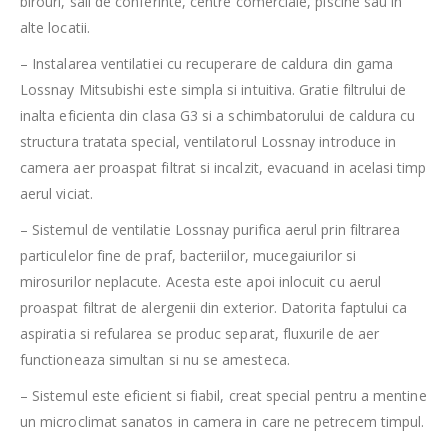
birouri, sali de conferinte, centre comerciale, piscine sau in
alte locatii.
– Instalarea ventilatiei cu recuperare de caldura din gama
Lossnay Mitsubishi este simpla si intuitiva. Gratie filtrului de
inalta eficienta din clasa G3 si a schimbatorului de caldura cu
structura tratata special, ventilatorul Lossnay introduce in
camera aer proaspat filtrat si incalzit, evacuand in acelasi timp
aerul viciat.
– Sistemul de ventilatie Lossnay purifica aerul prin filtrarea
particulelor fine de praf, bacteriilor, mucegaiurilor si
mirosurilor neplacute. Acesta este apoi inlocuit cu aerul
proaspat filtrat de alergenii din exterior. Datorita faptului ca
aspiratia si refularea se produc separat, fluxurile de aer
functioneaza simultan si nu se amesteca.
– Sistemul este eficient si fiabil, creat special pentru a mentine
un microclimat sanatos in camera in care ne petrecem timpul.