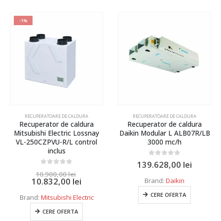
-1%
RECUPERATOARE DE CALDURA
RECUPERATOARE DE CALDURA
Recuperator de caldura
Recuperator de caldura
Mitsubishi Electric Lossnay
Daikin Modular L ALB07R/LB
VL-250CZPVU-R/L control
3000 mc/h
inclus
0
out of 5
139.628,00
lei
0
out of 5
10.900,00
lei
10.832,00
lei
Brand:
Daikin
CERE OFERTA
Brand:
Mitsubishi Electric
CERE OFERTA