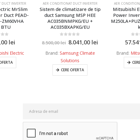
 DUCT INVERTER
AER CONDITIONAT DUCT INVERTER
AER CONDITION
ectric MrSlim
Sistem de climatizare de tip
Mitsubishi E
r Duct PEAD-
duct Samsung MSP HEE
Power Inver
Z-ZM60VHA
AC035BNMPKG/EU +
M250LA+PUZ
0 BTU
AC035BXAPKG/EU
of 5
0
out of 5
0
out
,00
lei
8.041,00
lei
57.54
8.500,00
lei
ishi Electric
Brand:
Samsung Climate
Brand:
Mitsu
Solutions
 OFERTA
CER
CERE OFERTA