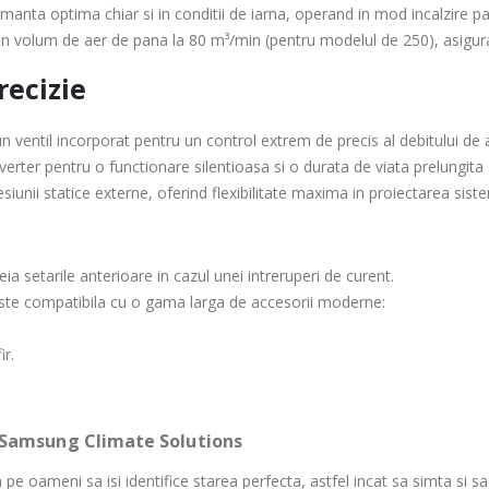
manta optima chiar si in conditii de iarna, operand in mod incalzire 
 volum de aer de pana la 80 m³/min (pentru modelul de 250), asiguran
recizie
n ventil incorporat pentru un control extrem de precis al debitului de
verter pentru o functionare silentioasa si o durata de viata prelungit
iunii statice externe, oferind flexibilitate maxima in proiectarea sist
ia setarile anterioare in cazul unei intreruperi de curent
.
ste compatibila cu o gama larga de accesorii moderne
:
ir.
ate Solutions
pe oameni sa isi identifice starea perfecta, astfel incat sa simta si 