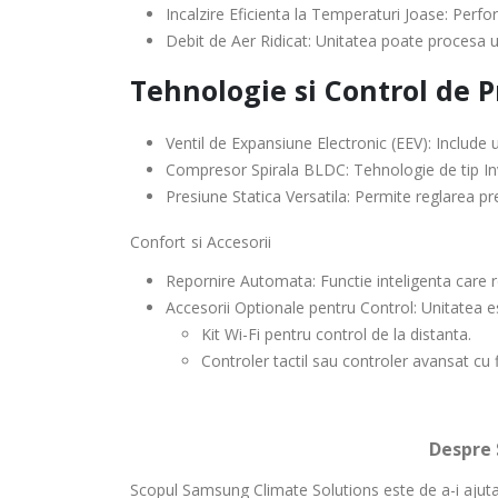
Incalzire Eficienta la Temperaturi Joase:
Perfor
Debit de Aer Ridicat:
Unitatea poate procesa un
Tehnologie si Control de P
Ventil de Expansiune Electronic (EEV):
Include u
Compresor Spirala BLDC:
Tehnologie de tip In
Presiune Statica Versatila:
Permite reglarea pres
Confort si Accesorii
Repornire Automata: Functie inteligenta care re
Accesorii Optionale pentru Control:
Unitatea e
Kit Wi-Fi pentru control de la distanta.
Controler tactil sau controler avansat cu f
Despre Samsung Clim
Scopul Samsung Climate Solutions este de a-i ajuta 