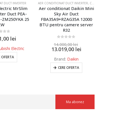
AT DUCT INVERTER
AER CONDITIONAT DUCT INVERTER
,
CAMERE SERVER, RACIRE TEHNICA
AER CONDITIO
lectric MrSlim
Aer conditionat Daikin Mini
Mitsubishi E
ter Duct PEA-
Sky Air Duct
Slim Power
-ZM250YKA 25
FBA35A9+RZAG35A 12000
M60DA(L)2
kW
BTU pentru camere server
220
R32
 of 5
0
ou
1,00
lei
15.7
0
out of 5
14.000,00
lei
bishi Electric
13.019,00
lei
Brand:
Mit
E OFERTA
CE
Brand:
Daikin
CERE OFERTA