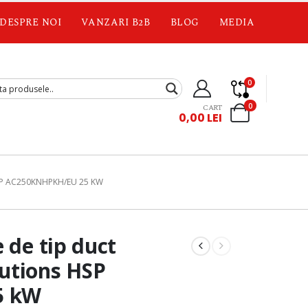
DESPRE NOI
VANZARI B2B
BLOG
MEDIA
0
0
CART
0,00
LEI
SP AC250KNHPKH/EU 25 KW
 de tip duct
utions HSP
5 kW