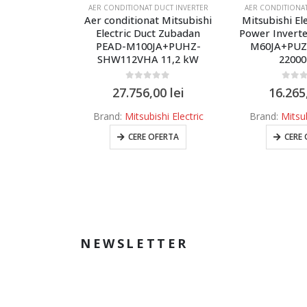
DUCT INVERTER
AER CONDITIONAT DUCT INVERTER
AER CONDITIONAT
 Daikin Mini
Aer conditionat Mitsubishi
Mitsubishi El
 Duct
Electric Duct Zubadan
Power Inverte
G60A 22000
PEAD-M100JA+PUHZ-
M60JA+PU
mere server
SHW112VHA 11,2 kW
2200
2
0
out of 5
0
out 
27.756,00
lei
16.265
f 5
,00
lei
Brand:
Mitsubishi Electric
Brand:
Mitsub
aikin
CERE OFERTA
CERE
FERTA
NEWSLETTER