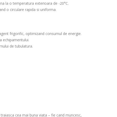
pana la o temperatura exterioara de -20°C
.
d o circulare rapida si uniforma.
 agent frigorific, optimizand consumul de energie
.
a a echipamentului
.
emului de tubulatura.
sa traiasca cea mai buna viata – fie cand muncesc,