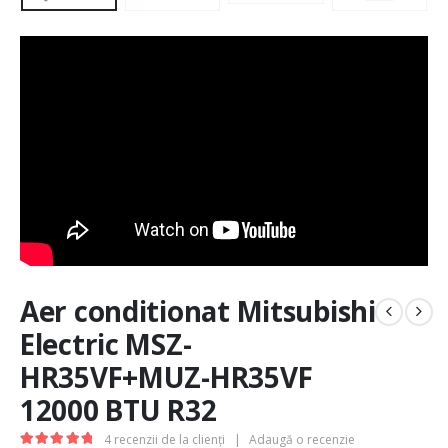
Aer conditionat Mitsubishi
Electric MSZ-
HR35VF+MUZ-HR35VF
12000 BTU R32
4
recenzii de la clienți
|
Adaugă o recenzie