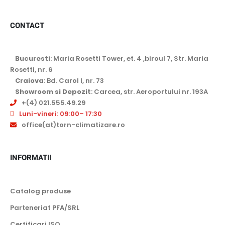
CONTACT
Bucuresti
: Maria Rosetti Tower, et. 4 ,biroul 7, Str. Maria
Rosetti, nr. 6
Craiova
: Bd. Carol I, nr. 73
Showroom si Depozit
: Carcea, str. Aeroportului nr. 193A
+(4) 021.555.49.29
Luni-vineri: 09:00– 17:30
office(at)torn-climatizare.ro
INFORMATII
Catalog produse
Parteneriat PFA/SRL
Certificari ISO