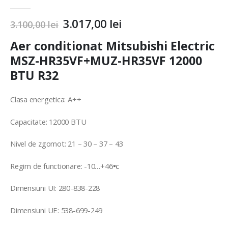
5.00
out of 5
3.017,00
lei
3.100,00
lei
Aer conditionat Mitsubishi Electric
MSZ-HR35VF+MUZ-HR35VF 12000
BTU R32
Clasa energetica: A++
Capacitate: 12000 BTU
Nivel de zgomot: 21 – 30 – 37 – 43
Regim de functionare: -10…+46
°
C
Dimensiuni UI: 280-838-228
Dimensiuni UE: 538-699-249