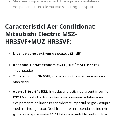
Marimea compacta a gamei
HR
face posibila instalarea
echipamentului in cele mai mici si mai inguste spatii.
Caracteristici Aer Conditionat
Mitsubishi Electric MSZ-
HR35VF+MUZ-HR35VF:
Nivel de sunet extrem de scazut (21 dB)
Aer conditionat economic A++,
cu cifre
SCOP / SEER
imbunatatite
Timerul zilnic ON/OFF,
ofera un control mai mare asupra
planificarii
Agent frigorific R32:
Introducand activ noul agent frigorific
R32
, Mitsubishi Electric continua sa promoveze fabricarea
echipamentelor, luand in considerare impactul negativ asupra
mediului inconjurator. Noul freon are un potential de incalzire
globala de aproximativ 1/3*1 fata de agentul frigorific utilizat