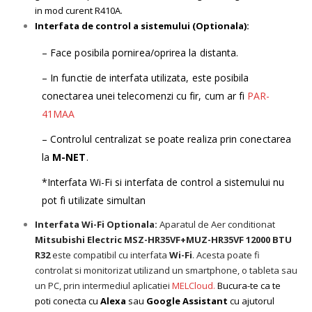
in mod curent R410A.
Interfata de control a sistemului (Optionala):
– Face posibila pornirea/oprirea la distanta.
– In functie de interfata utilizata, este posibila
conectarea unei telecomenzi cu fir, cum ar fi
PAR-
41MAA
– Controlul centralizat se poate realiza prin conectarea
la
M-NET
.
*Interfata Wi-Fi si interfata de control a sistemului nu
pot fi utilizate simultan
Interfata Wi-Fi Optionala:
Aparatul de Aer conditionat
Mitsubishi Electric
MSZ-HR35VF+MUZ-HR35VF 12000 BTU
R32
este compatibil cu interfata
Wi-Fi
. Acesta poate fi
controlat si monitorizat utilizand un smartphone, o tableta sau
un PC, prin intermediul aplicatiei
MELCloud.
Bucura-te ca te
poti conecta cu
Alexa
sau
Google Assistant
cu ajutorul