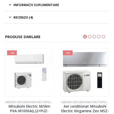
INFORMAȚII SUPLIMENTARE
RECENZII (4)
PRODUSE SIMILARE
-2%
-4%
PLIT MITSUBISHI ELECTRIC SI DAIKIN
,
AER CONDITIONAT INVERTER SPLIT MITSUBISHI ELECTRIC SI DAIKIN
34000 BTU-AER CONDITIONAT SPLIT MITSUBISHI ELECTRIC SI DAIKIN
,
AER CONDITIONAT INVERTER SPLI
12000 BTU AER CONDITIONAT SPLIT MITSUBISHI ELECTRIC,DAIKIN,SAMSUNG
Mitsubishi Electric MrSlim
Aer conditionat Mitsubishi
PKA-M100KA(L)2+PUZ-
Electric Kirigamine Zen MSZ-