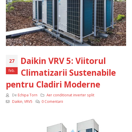
Daikin VRV 5: Viitorul
27
Climatizarii Sustenabile
feb.
pentru Cladiri Moderne
De
Echipa Torn
Aer conditionat inverter split
Daikin
,
VRV5
0 Comentarii