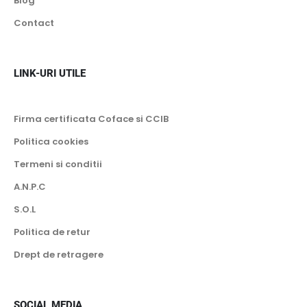
Blog
Contact
LINK-URI UTILE
Firma certificata Coface si CCIB
Politica cookies
Termeni si conditii
A.N.P.C
S.O.L
Politica de retur
Drept de retragere
SOCIAL MEDIA