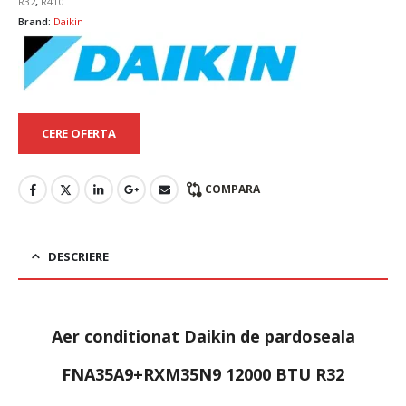
R32
,
R410
Brand:
Daikin
CERE OFERTA
COMPARA
DESCRIERE
Aer conditionat Daikin de pardoseala
FNA35A9+RXM35N9 12000 BTU R32