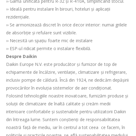
›› Gamă unificată pentru R-32 şi R-410A, simplificând stocul.
›› Ideală pentru instalare în birouri, hoteluri şi aplicaţii
rezidenţiale.
›› Se armonizează discret în orice decor interior: numai grilele
de absorbţie şi refulare sunt vizibile.
›› Necesită un spaţiu foarte mic de instalare
›› ESP-ul ridicat permite o instalare flexibilă.
Despre Daikin
​Daikin Europe N.V. este producător şi furnizor de top de
echipamente de încălzire, ventilaţie, climatizare şi refrigerare,
inclusiv pompe de căldură. Încă din 1924, ne dedicăm depăşirii
provocărilor în evoluţia sistemelor de aer condiţionat.
Folosind tehnologiile noastre inovatoare, furnizăm produse şi
soluţii de climatizare de înaltă calitate şi creăm medii
interioare confortabile şi sustenabile pentru utilizatorii Daikin
din întreaga lume. Suntem conştienţi de responsabilitatea
noastră faţă de mediu, iar în centrul a tot ceea ce facem, în
politicile şi practicile noastre, se află sustenabilitatea mediului.