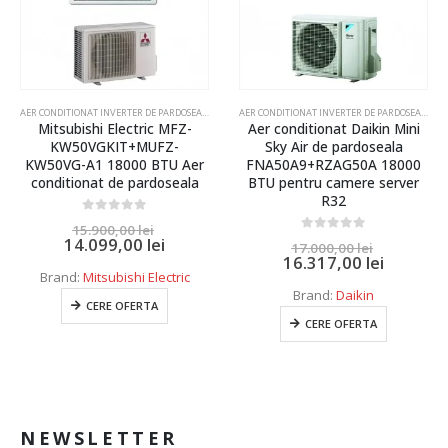
AER CONDITIONAT INVERTER DE PARDOSEALA
AER CONDITIONAT INVERTER DE PARDOSEALA
Mitsubishi Electric MFZ-
Aer conditionat Daikin Mini
KW50VGKIT+MUFZ-
Sky Air de pardoseala
KW50VG-A1 18000 BTU Aer
FNA50A9+RZAG50A 18000
conditionat de pardoseala
BTU pentru camere server
R32
0
out of 5
15.900,00
lei
14.099,00
lei
0
out of 5
17.000,00
lei
16.317,00
lei
Brand:
Mitsubishi Electric
Brand:
Daikin
CERE OFERTA
CERE OFERTA
NEWSLETTER