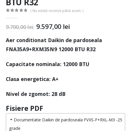
BTU R32
( Nu există recenzii până acum. )
0
out of 5
9.597,00
lei
9.700,00
lei
Aer conditionat Daikin de pardoseala
FNA35A9+RXM35N9 12000 BTU R32
Capacitate nominala: 12000 BTU
Clasa energetica: A+
Nivel de zgomot: 28 dB
Fisiere PDF
Documentatie Daikin de pardoseala FVXS-F+RXL-M3 -25
grade