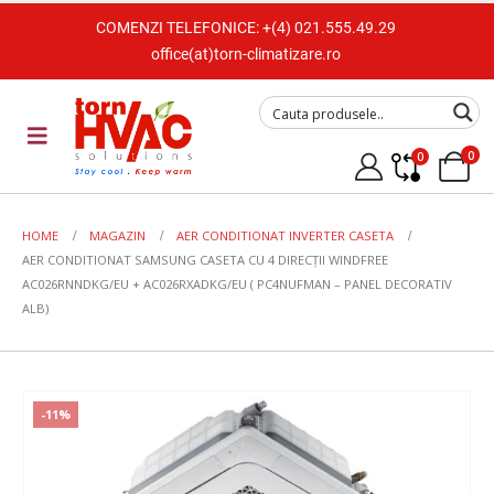
COMENZI TELEFONICE:
+(4) 021.555.49.29
office(at)torn-climatizare.ro
0
0
HOME
MAGAZIN
AER CONDITIONAT INVERTER CASETA
AER CONDITIONAT SAMSUNG CASETA CU 4 DIRECȚII WINDFREE
AC026RNNDKG/EU + AC026RXADKG/EU ( PC4NUFMAN – PANEL DECORATIV
ALB)
-11%