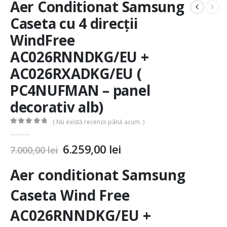
Aer Conditionat Samsung
Caseta cu 4 direcții
WindFree
AC026RNNDKG/EU +
AC026RXADKG/EU (
PC4NUFMAN – panel
decorativ alb)
( Nu există recenzii până acum. )
0
out of 5
6.259,00
lei
7.000,00
lei
Aer conditionat Samsung
Caseta Wind Free
AC026RNNDKG/EU +