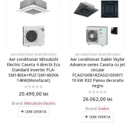
AER CONDITIONAT INVERTER CASETA
AER CONDITIONAT INVERTER CASETA
Aer conditionat Mitsubishi
Aer conditionat Daikin SkyAir
Electric Caseta 4 directii Eco
Advance-series Caseta cu jet
Standard Inverter PLA-
circular
SM140EA+PUZ-SM140VKA
FCAG100B+RZASG100MY1
14kW(Monofazat)
10 kW R32 Panou decorativ
negru
0
out of 5
20.499,00
lei
0
out of 5
26.062,00
lei
Brand:
Mitsubishi Electric
Brand:
Daikin
CERE OFERTA
CERE OFERTA