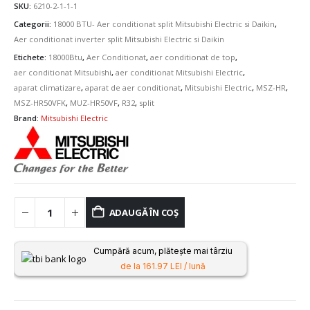
SKU:
6210-2-1-1-1
Categorii:
18000 BTU- Aer conditionat split Mitsubishi Electric si Daikin
,
Aer conditionat inverter split Mitsubishi Electric si Daikin
Etichete:
18000Btu
,
Aer Conditionat
,
aer conditionat de top
,
aer conditionat Mitsubishi
,
aer conditionat Mitsubishi Electric
,
aparat climatizare
,
aparat de aer conditionat
,
Mitsubishi Electric
,
MSZ-HR
,
MSZ-HR50VFK
,
MUZ-HR50VF
,
R32
,
split
Brand:
Mitsubishi Electric
ADAUGĂ ÎN COȘ
Cumpără acum, plătește mai târziu
de la 161.97 LEI / lună