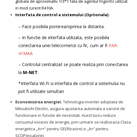
globala de aproximativ 1/3*1 fata de agentul frigorific utilizat
in mod curent R410A.
Interfata de control a sistemului (Optionala):
– Face posibila pornirea/oprirea la distanta.
– In functie de interfata utilizata, este posibila
conectarea unei telecomenzi cu fir, cum ar fi
PAR-
41MAA
– Controlul centralizat se poate realiza prin conectarea
la
M-NET
.
*Interfata Wi-Fi si interfata de control a sistemului nu
pot fi utilizate simultan
Economisirea energiei:
Tehnologia inverter adoptata de
Mitsubishi Electric, asigura ajustarea automata a sarcinii de
functionare in functie de necesitati. Acest lucru reduce
consumul excesiv de energie, prin urmare se realizeaza Clasa
energetica „A++” pentru SEER(racire) si „A+” pentru
SCOP(incalzire).