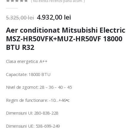
( Nu există recenzii până acum. )
0
out of 5
4.932,00
lei
5.325,00
lei
Aer conditionat Mitsubishi Electric
MSZ-HR50VFK+MUZ-HR50VF 18000
BTU R32
Clasa energetica: A++
Capacitate: 18000 BTU
Nivel de zgomot: 28 – 36 – 40 – 45
Regim de functionare: -10…+46
°
C
Dimensiuni UI: 280-838-228
Dimensiuni UE: 538-699-249