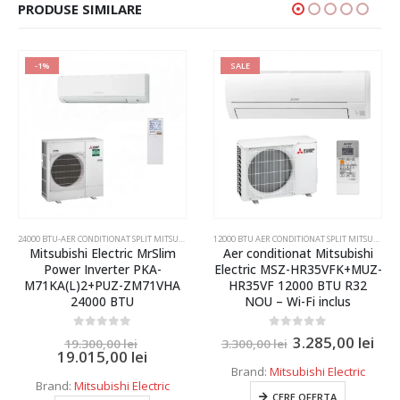
PRODUSE SIMILARE
-1%
SALE
LIT MITSUBISHI ELECTRIC SI DAIKIN
,
AER CONDITIONAT INVERTER SPLIT MITSUBISHI ELECTRIC SI DAIKIN
24000 BTU-AER CONDITIONAT SPLIT MITSUBISHI ELECTRIC SI DAIKIN
,
AER CONDITIONAT INVERTER SPLI
12000 BTU AER CONDITIONAT SPLIT MITSUBISHI ELECTRIC,DAIKIN,SAMSUNG
Mitsubishi Electric MrSlim
Aer conditionat Mitsubishi
Power Inverter PKA-
Electric MSZ-HR35VFK+MUZ-
M71KA(L)2+PUZ-ZM71VHA
HR35VF 12000 BTU R32
24000 BTU
NOU – Wi-Fi inclus
0
out of 5
0
out of 5
3.285,00
lei
19.300,00
lei
3.300,00
lei
19.015,00
lei
Brand:
Mitsubishi Electric
Brand:
Mitsubishi Electric
CERE OFERTA