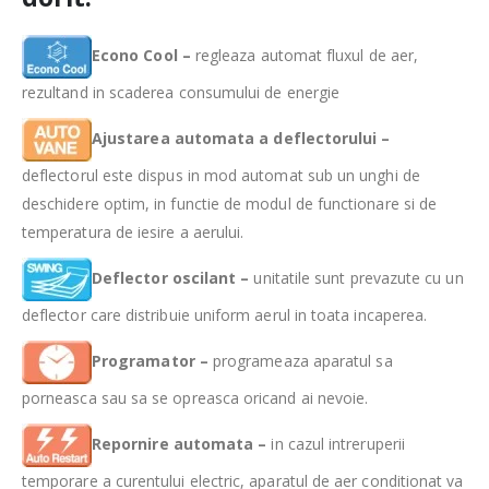
Econo Cool –
regleaza automat fluxul de aer,
rezultand in scaderea consumului de energie
Ajustarea automata a deflectorului –
deflectorul este dispus in mod automat sub un unghi de
deschidere optim, in functie de modul de functionare si de
temperatura de iesire a aerului.
Deflector oscilant –
unitatile sunt prevazute cu un
deflector care distribuie uniform aerul in toata incaperea.
Programator –
programeaza aparatul sa
porneasca sau sa se opreasca oricand ai nevoie.
Repornire automata –
in cazul intreruperii
temporare a curentului electric, aparatul de aer conditionat va