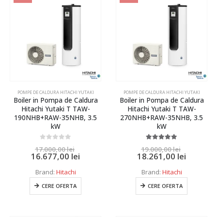
Optional
25 kW
30 kW
35 kW
40 kW
45 kW
POMPE DE CALDURA HITACHI YUTAKI
POMPE DE CALDURA HITACHI YUTAKI
Boiler in Pompa de Caldura
Boiler in Pompa de Caldura
50 kW
Hitachi Yutaki T TAW-
Hitachi Yutaki T TAW-
190NHB+RAW-35NHB, 3.5
270NHB+RAW-35NHB, 3.5
55 kW
kW
kW
60 kW
0
out of 5
5.00
out of 5
17.000,00
lei
19.000,00
lei
65 kW
16.677,00
lei
18.261,00
lei
70 kW
Brand:
Hitachi
Brand:
Hitachi
75 kW
CERE OFERTA
CERE OFERTA
80 kW