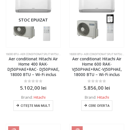
R410
8 KW
R454C
10 kW
STOC EPUIZAT
Functionare garantata
11 kW
-10 grade Celsius
11,2 kW
-11 grade Celsius
12 kW
18000 BTU- AER CONDITIONAT SPLIT MITSUBISHI ELECTRIC SI DAIKIN
,
AER CONDITIONAT INVERTER SPL
18000 BTU- AER CONDITIONAT SPLIT MITSUBISHI ELECTRIC SI DAIKIN
-15 grade Celsius
12,5 kW
Aer conditionat Hitachi Air
Aer conditionat Hitachi Air
Home 400 RAK-
Home 600 RAK-
-20 grade Celsius
13 kW
DJ50PHAE+RAC- DJ50PHAE,
VJ50PHAE+RAC-VJ50PHAE,
18000 BTU – Wi-Fi inclus
18000 BTU – Wi-Fi inclus
-25 grade Celsius
14 kW
0
out of 5
0
out of 5
5.102,00
lei
5.856,00
lei
-28 grade Celsius
16 kW
Brand:
Hitachi
Brand:
Hitachi
-30 grade Celsius
18 kW
CITEȘTE MAI MULT
CERE OFERTA
20 kW
Wi-fi
23 kW
Inclus
24 kW
-2%
-4%