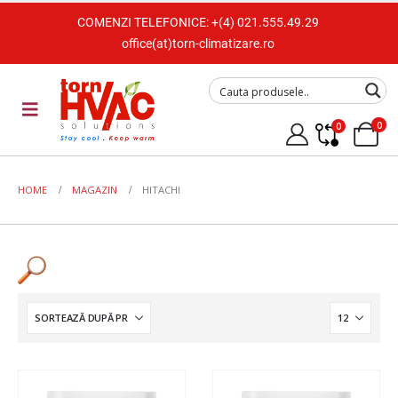
COMENZI TELEFONICE:
+(4) 021.555.49.29
office(at)torn-climatizare.ro
0
0
HOME
MAGAZIN
HITACHI
Tip Unitate
Split de perete
Caseta