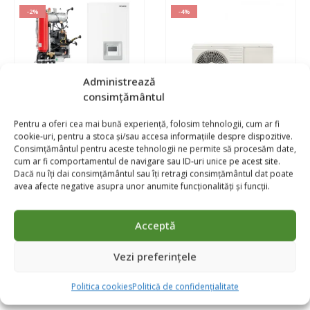
85 kW
-2%
-4%
90 kW
95 kW
100 kW
Administrează
consimțământul
105 kW
Pentru a oferi cea mai bună experiență, folosim tehnologii, cum ar fi
110 kW
cookie-uri, pentru a stoca și/sau accesa informațiile despre dispozitive.
POMPE DE CALDURA HITACHI YUTAKI
POMPE DE CALDURA HITACHI YUTAKI
115 kW
Consimțământul pentru aceste tehnologii ne permite să procesăm date,
Pompa de caldura Hitachi
Pompa de caldura Hitachi
cum ar fi comportamentul de navigare sau ID-uri unice pe acest site.
Yutaki S RWM-2.0NRE+RAS-
Yutaki M RASM-2VRE 4.3 kW,
120 kW
Dacă nu îți dai consimțământul sau îți retragi consimțământul dat poate
2WHVRP 4.3kW
Monobloc
avea afecte negative asupra unor anumite funcționalități și funcții.
125 kW
0
out of 5
0
out of 5
25.000,00
lei
27.000,00
lei
130 kW
24.451,00
lei
26.017,00
lei
Acceptă
135 kW
Brand:
Hitachi
Brand:
Hitachi
Vezi preferințele
CERE OFERTA
CERE OFERTA
150 kW
Politica cookies
Politică de confidențialitate
180kW