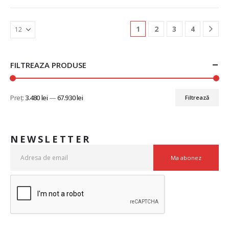
1
2
3
4
FILTREAZA PRODUSE
Preț:
3.480 lei
—
67.930 lei
Filtrează
NEWSLETTER