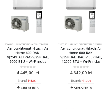
15000 BTU
18000 BTU
Culoare
22000 BTU
Alb
24000 BTU
Alb
34000 BTU
Alb Mat
9000 BTU- AER CONDITIONAT SPLIT MITSUBISHI ELECTRIC SI DAIKIN
,
AER CONDITIONAT INVERTER SPLI
12000 BTU AER CONDITIONAT SPLIT MITSUBISHI ELECTRIC,DAIKIN,SAMSUNG
1.86kw
Aer conditionat Hitachi Air
Aer conditionat Hitachi Air
Home 600 RAK-
Home 600 RAK-
Alb perlat
3.5 kW
VJ25PHAE+RAC-VJ25PHAE,
VJ35PHAE+RAC-VJ35PHAE,
9000 BTU – Wi-Fi inclus
12000 BTU – Wi-Fi inclus
Argintiu
4 kW
Gri argintiu
0
out of 5
0
out of 5
4.445,00
lei
4.642,00
lei
4.3 kW
Negru
Brand:
Hitachi
Brand:
Hitachi
5 kW
Negru mat
CERE OFERTA
CERE OFERTA
6 kW
Agent frigorific
Rosu
7.1 kW
R32
7.5 kW