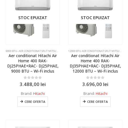
Multisplit
Duct
STOC EPUIZAT
STOC EPUIZAT
De tavan
Coloana
De pardoseala
9000 BTU- AER CONDITIONAT SPLIT MITSUBISHI ELECTRIC SI DAIKIN
,
AER CONDITIONAT INVERTER SPLI
12000 BTU AER CONDITIONAT SPLIT MITSUBISHI ELECTRIC,DAIKIN,SAMSUNG
Aer conditionat Hitachi Air
Aer conditionat Hitachi Air
Telecomanda
Capacitate
Home 400 RAK-
Home 400 RAK-
DJ25PHAE+RAC- DJ25PHAE,
DJ35PHAE+RAC- DJ35PHAE,
Pompa de caldura
9000 BTU – Wi-Fi inclus
12000 BTU – Wi-Fi inclus
9 kW
Interfata
7000 BTU
0
out of 5
0
out of 5
3.488,00
lei
3.696,00
lei
Recuperator de energie
9000 BTU
Brand:
Hitachi
Brand:
Hitachi
Uscator de maini
CERE OFERTA
CERE OFERTA
10000 BTU
Perdea de aer
12000 BTU
Purificator de aer
14000 BTU
Senzor