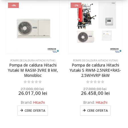
-4%
-2%
POMPE DE CALDURA HITACHI YUTAKI
POMPE DE CALDURA HITACHI YUTAKI
Pompa de caldura Hitachi
Pompa de caldura Hitachi
Yutaki M RASM-3VRE 8 kW,
Yutaki S RWM-2.5NRE+RAS-
Monobloc
2.5WHVRP 6kW
0
out of 5
0
out of 5
27.000,00
lei
27.000,00
lei
26.017,00
lei
26.458,00
lei
Brand:
Hitachi
Brand:
Hitachi
CERE OFERTA
CERE OFERTA