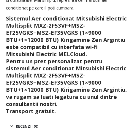
si durabilitate. Mai simplu, reprezinta cel mai bun aer
conditionat pe care il poti cumpara.
Sistemul Aer conditionat Mitsubishi Electric
Multisplit MXZ-2F53VF+MSZ-
EF25VGKS+MSZ-EF35VGKS (1×9000
BTU+1×12000 BTU) Kirigamine Zen Argintiu
este compatibil cu interfata wi-fi
Mitsubishi Electric MELCloud.
Pentru un pret personalizat pentru
sistemul Aer conditionat Mitsubishi Electric
Multisplit MXZ-2F53
VF+MSZ-
EF25VGKS+MSZ-EF35VGKS (1×9000
BTU+1×12000 BTU) Kirigamine Zen Argintiu,
va rugam sa luati legatura cu unul dintre
consultantii nostri.
Transport gratuit.
RECENZII (0)