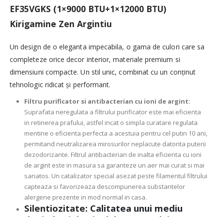
EF35VGKS (1×9000 BTU+1×12000 BTU)
Kirigamine Zen Argintiu
Un design de o eleganta impecabila, o gama de culori care sa
completeze orice decor interior, materiale premium si
dimensiuni compacte. Un stil unic, combinat cu un conținut
tehnologic ridicat şi performant.
Filtru purificator si antibacterian cu ioni de argint:
Suprafata neregulata a filtrului purificator este mai eficienta
in retinerea prafului, astfel incat o simpla curatare regulata
mentine o eficienta perfecta a acestuia pentru cel putin 10 ani,
permitand neutralizarea mirosurilor neplacute datorita puterii
dezodorizante. Filtrul antibacterian de inalta eficienta cu ioni
de argint este in masura sa garanteze un aer mai curat si mai
sanatos. Un catalizator special asezat peste filamentul filtrului
capteaza si favorizeaza descompunerea substantelor
alergene prezente in mod normal in casa.
Silentiozitate:
Calitatea unui mediu