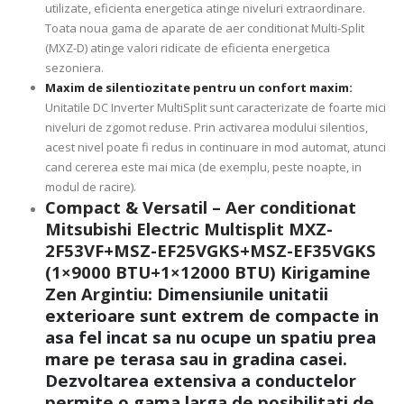
utilizate, eficienta energetica atinge niveluri extraordinare.
Toata noua gama de aparate de aer conditionat Multi-Split
(MXZ-D) atinge valori ridicate de eficienta energetica
sezoniera.
Maxim de silentiozitate pentru un confort maxim:
Unitatile DC Inverter MultiSplit sunt caracterizate de foarte mici
niveluri de zgomot reduse. Prin activarea modului silentios,
acest nivel poate fi redus in continuare in mod automat, atunci
cand cererea este mai mica (de exemplu, peste noapte, in
modul de racire).
Compact & Versatil – Aer conditionat
Mitsubishi Electric Multisplit MXZ-
2F53VF+MSZ-EF25VGKS+MSZ-EF35VGKS
(1×9000 BTU+1×12000 BTU) Kirigamine
Zen Argintiu:
Dimensiunile unitatii
exterioare sunt extrem de compacte in
asa fel incat sa nu ocupe un spatiu prea
mare pe terasa sau in gradina casei.
Dezvoltarea extensiva a conductelor
permite o gama larga de posibilitati de