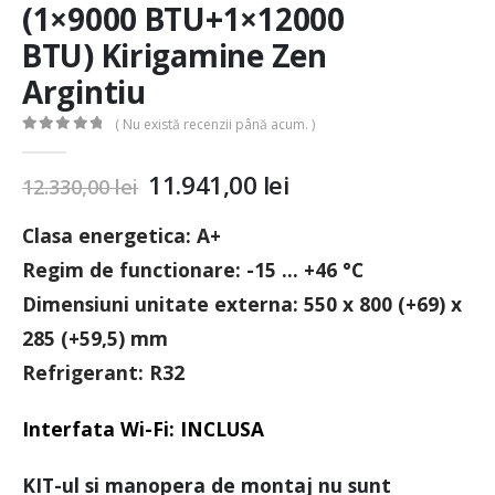
(1×9000 BTU+1×12000
BTU) Kirigamine Zen
Argintiu
( Nu există recenzii până acum. )
0
out of 5
11.941,00
lei
12.330,00
lei
Clasa energetica: A+
Regim de functionare: -15 … +46 °C
Dimensiuni unitate externa: 550 x 800 (+69) x
285 (+59,5) mm
Refrigerant: R32
Interfata Wi-Fi:
INCLUSA
KIT-ul si manopera de montaj nu sunt