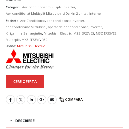
Categorii:
Aer conditionat multisplit inverter
,
Aer conditionat Multisplit Mitsubishi si Daikin 2 unitati interne
Etichete:
Aer Conditionat
,
aer conditionat inverter
,
aer conditionat Mitsubishi
,
aparat de aer conditionat
,
Inverter
,
Kirigamine Zen argintiu
,
Mitsubishi Electric
,
MSZ-EF25VES
,
MSZ-EF35VES
,
Multisplit
,
MXZ-2F53VF
,
R32
Brand:
Mitsubishi Electric
CERE OFERTA
COMPARA
DESCRIERE