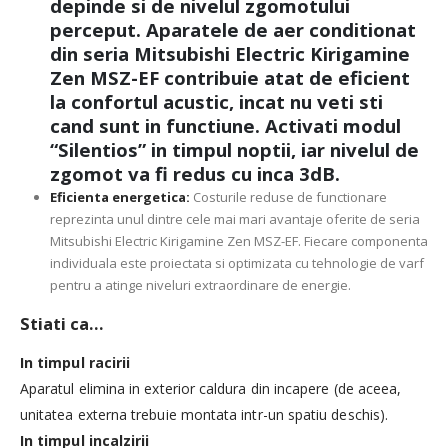
depinde si de nivelul zgomotului
perceput. Aparatele de aer conditionat
din seria Mitsubishi Electric Kirigamine
Zen MSZ-EF contribuie atat de eficient
la confortul acustic, incat nu veti sti
cand sunt in functiune. Activati modul
“Silentios” in timpul noptii, iar nivelul de
zgomot va fi redus cu inca 3dB.
Eficienta energetica:
Costurile reduse de functionare
reprezinta unul dintre cele mai mari avantaje oferite de seria
Mitsubishi Electric Kirigamine Zen MSZ-EF. Fiecare componenta
individuala este proiectata si optimizata cu tehnologie de varf
pentru a atinge niveluri extraordinare de energie.
Stiati ca…
In timpul racirii
Aparatul elimina in exterior caldura din incapere (de aceea,
unitatea externa trebuie montata intr-un spatiu deschis).
In timpul incalzirii