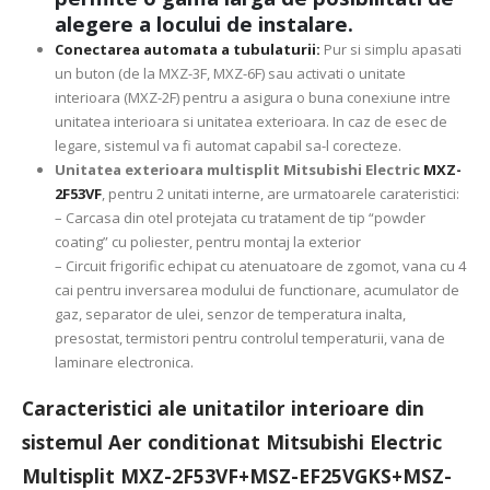
alegere a locului de instalare.
Conectarea automata a tubulaturii:
Pur si simplu apasati
un buton (de la MXZ-3F, MXZ-6F) sau activati o unitate
interioara (MXZ-2F) pentru a asigura o buna conexiune intre
unitatea interioara si unitatea exterioara. In caz de esec de
legare, sistemul va fi automat capabil sa-l corecteze.
Unitatea exterioara multisplit Mitsubishi Electric
MXZ-
2F53VF
, pentru 2 unitati interne, are urmatoarele carateristici:
– Carcasa din otel protejata cu tratament de tip “powder
coating” cu poliester, pentru montaj la exterior
– Circuit frigorific echipat cu atenuatoare de zgomot, vana cu 4
cai pentru inversarea modului de functionare, acumulator de
gaz, separator de ulei, senzor de temperatura inalta,
presostat, termistori pentru controlul temperaturii, vana de
laminare electronica.
Caracteristici ale unitatilor interioare din
sistemul Aer conditionat Mitsubishi Electric
Multisplit MXZ-2F53VF+MSZ-EF25VGKS+MSZ-