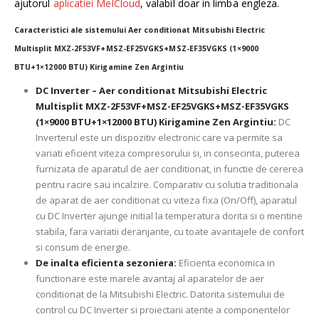
ajutorul
aplicatiei MelCloud
, valabil doar in limba engleza.
Caracteristici ale sistemului Aer conditionat Mitsubishi Electric
Multisplit MXZ-2F53VF+MSZ-EF25VGKS+MSZ-EF35VGKS (1×9000
BTU+1×12000 BTU) Kirigamine Zen Argintiu
DC Inverter – Aer conditionat Mitsubishi Electric
Multisplit MXZ-2F53VF+MSZ-EF25VGKS+MSZ-EF35VGKS
(1×9000 BTU+1×12000 BTU) Kirigamine Zen Argintiu:
DC
Inverterul este un dispozitiv electronic care va permite sa
variati eficient viteza compresorului si, in consecinta, puterea
furnizata de aparatul de aer conditionat, in functie de cererea
pentru racire sau incalzire. Comparativ cu solutia traditionala
de aparat de aer conditionat cu viteza fixa (On/Off), aparatul
cu DC Inverter ajunge initial la temperatura dorita si o mentine
stabila, fara variatii deranjante, cu toate avantajele de confort
si consum de energie.
De inalta eficienta sezoniera:
Eficienta economica in
functionare este marele avantaj al aparatelor de aer
conditionat de la Mitsubishi Electric. Datorita sistemului de
control cu DC Inverter si proiectarii atente a componentelor