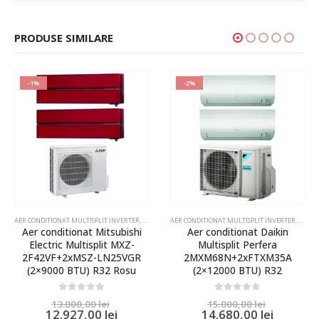
PRODUSE SIMILARE
-1%
-2%
 UNITATI INTERNE
 CONDITIONAT MULTISPLIT MITSUBISHI SI DAIKIN 4 UNITATI INTERNE
AER CONDITIONAT MULTISPLIT INVERTER
,
AER CONDITIONAT MULTISPLIT MITSUBISHI SI DAIKIN 2 U
AER CONDITIONAT MULTISPLIT INVERTER
,
AER CO
Aer conditionat Mitsubishi
Aer conditionat Daikin
Electric Multisplit MXZ-
Multisplit Perfera
2F42VF+2xMSZ-LN25VGR
2MXM68N+2xFTXM35A
(2×9000 BTU) R32 Rosu
(2×12000 BTU) R32
0
out of 5
0
out of 5
13.000,00
lei
15.000,00
lei
12.927,00
lei
14.680,00
lei