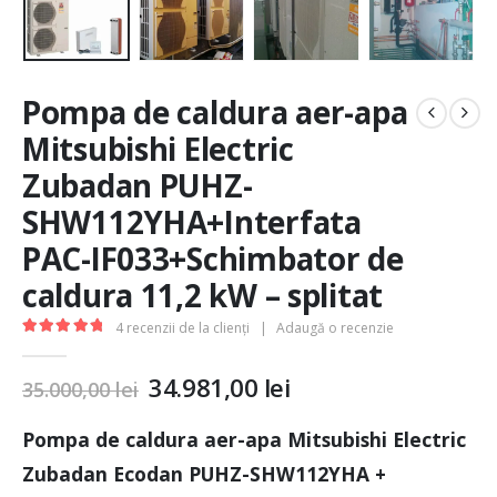
Pompa de caldura aer-apa
Mitsubishi Electric
Zubadan PUHZ-
SHW112YHA+Interfata
PAC-IF033+Schimbator de
caldura 11,2 kW – splitat
4
recenzii de la clienți
|
Adaugă o recenzie
5.00
out of 5
34.981,00
lei
35.000,00
lei
Pompa de caldura aer-apa Mitsubishi Electric
Zubadan Ecodan PUHZ-SHW112YHA +