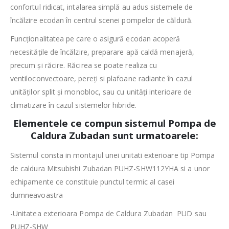
confortul ridicat, intalarea simplă au adus sistemele de
încălzire ecodan în centrul scenei pompelor de căldură.
Funcționalitatea pe care o asigură ecodan acoperă
necesitățile de încălzire, preparare apă caldă menajeră,
precum și răcire. Răcirea se poate realiza cu
ventiloconvectoare, pereți si plafoane radiante în cazul
unităților split și monobloc, sau cu unități interioare de
climatizare în cazul sistemelor hibride.
Elementele ce compun sistemul Pompa de
Caldura Zubadan sunt urmatoarele:
Sistemul consta in montajul unei unitati exterioare tip Pompa
de caldura Mitsubishi Zubadan PUHZ-SHW112YHA si a unor
echipamente ce constituie punctul termic al casei
dumneavoastra
-Unitatea exterioara Pompa de Caldura Zubadan PUD sau
PUHZ-SHW