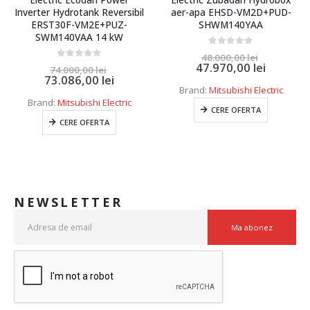
Inverter Hydrotank Reversibil
aer-apa EHSD-VM2D+PUD-
ERST30F-VM2E+PUZ-
SHWM140YAA
SWM140VAA 14 kW
0
out of 5
48.000,00
lei
47.970,00
lei
0
out of 5
74.000,00
lei
73.086,00
lei
Brand:
Mitsubishi Electric
Brand:
Mitsubishi Electric
CERE OFERTA
CERE OFERTA
NEWSLETTER