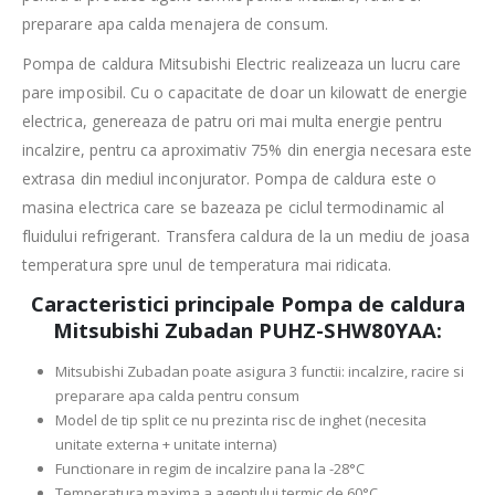
preparare apa calda menajera de consum.
Pompa de caldura Mitsubishi Electric realizeaza un lucru care
pare imposibil. Cu o capacitate de doar un kilowatt de energie
electrica, genereaza de patru ori mai multa energie pentru
incalzire, pentru ca aproximativ 75% din energia necesara este
extrasa din mediul inconjurator. Pompa de caldura este o
masina electrica care se bazeaza pe ciclul termodinamic al
fluidului refrigerant. Transfera caldura de la un mediu de joasa
temperatura spre unul de temperatura mai ridicata.
Caracteristici principale Pompa de caldura
Mitsubishi Zubadan PUHZ-SHW80YAA:
Mitsubishi Zubadan poate asigura 3 functii: incalzire, racire si
preparare apa calda pentru consum
Model de tip split ce nu prezinta risc de inghet (necesita
unitate externa + unitate interna)
Functionare in regim de incalzire pana la -28°C
Temperatura maxima a agentului termic de 60°C