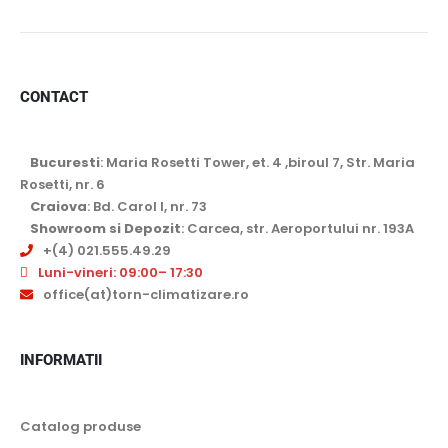
CONTACT
Bucuresti
: Maria Rosetti Tower, et. 4 ,biroul 7, Str. Maria
Rosetti, nr. 6
Craiova
: Bd. Carol I, nr. 73
Showroom si Depozit
: Carcea, str. Aeroportului nr. 193A
+(4) 021.555.49.29
Luni-vineri: 09:00– 17:30
office(at)torn-climatizare.ro
INFORMATII
Catalog produse